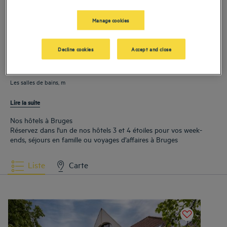
bénéficiant d’un niveau d’équipement adapté aux séjours de quelques nuits.
fonctionnalité
Manage cookies
Nos hôtels à Bruges offrent des chambres bien équipées, avec une literie de
Decline cookies
Accept and close
qualité, un
bureau
ou un coin travail, une télévision écran plat, un plateau avec thé
et café, et une connexion wifi incluse.
Les salles de bains, m
Lire la suite
Nos hôtels à Bruges
Réservez dans l'un de nos hôtels 3 et 4 étoiles pour vos week-
ends, séjours en famille ou voyages d’affaires à Bruges
Liste
Carte