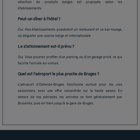
sélection de produits belges est proposée selon les
établissements.
Peut-on dîner à l’hôtel ?
Oui. Nos établissements possèdent un restaurant et un bar-lounge,
où déguster une cuisine belge et internationale.
Le stationnement est-il prévu ?
Oui. Vous pourrez profiter d’un parking ou d’un garage privé, ce qui
facilite l’arrivée en voiture.
Quel est l’aéroport le plus proche de Bruges ?
Hôtels Aix-les-Bains
L’aéroport d’Ostende-Bruges fonctionne surtout pour les vols
Hôtels Marseille
saisonniers, avec une offre concentrée sur la haute saison. En
Hôtels Strasbourg
dehors de ces périodes, les arrivées se font généralement par
Hôtels Bordeaux
Bruxelles, puis en train jusqu’à la gare de Bruges.
Hôtels Paris
Mentions légales
Hôtels Shanghai
Conditions générales de vente
Hôtels Pornic
Politique des données personnelles
Hôtels Bangkok
Politique d'utilisation des cookies
Hôtels La Baule