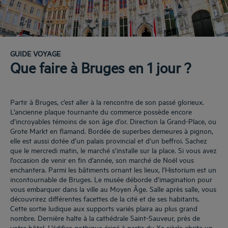
GUIDE VOYAGE
Que faire à Bruges en 1 jour ?
Partir à Bruges, c’est aller à la rencontre de son passé glorieux.
L’ancienne plaque tournante du commerce possède encore
d’incroyables témoins de son âge d’or. Direction la Grand-Place, ou
Grote Markt en flamand. Bordée de superbes demeures à pignon,
elle est aussi dotée d’un palais provincial et d’un beffroi. Sachez
que le mercredi matin, le marché s’installe sur la place. Si vous avez
l’occasion de venir en fin d’année, son marché de Noël vous
enchantera. Parmi les bâtiments ornant les lieux, l’Historium est un
incontournable de Bruges. Le musée déborde d’imagination pour
vous embarquer dans la ville au Moyen Âge. Salle après salle, vous
découvrirez différentes facettes de la cité et de ses habitants.
Cette sortie ludique aux supports variés plaira au plus grand
nombre. Dernière halte à la cathédrale Saint-Sauveur, près de
votre hôtel. L’édifice gothique érigé à partir du Xe siècle abrite un