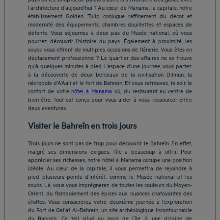
l’architecture d’aujourd’hui ? Au cœur de Manama, la capitale, notre
établissement Golden Tulip conjugue raffinement du décor et
modernité des équipements, chambres douillettes et espaces de
détente. Vous séjournez à deux pas du Musée national, où vous
pourrez découvrir l’histoire du pays. Également à proximité, les
souks vous offrent de multiples occasions de flânerie. Vous êtes en
déplacement professionnel ? Le quartier des affaires ne se trouve
qu’à quelques minutes à pied. L’espace d’une journée, vous partez
à la découverte de deux berceaux de la civilisation Dilmun, la
nécropole d’A’Aali et le fort de Bahreïn. Et vous retrouvez, le soir, le
confort de votre
hôtel à Manama
où, du restaurant au centre de
bien-être, tout est conçu pour vous aider à vous ressourcer entre
deux aventures.
Visiter le Bahreïn en trois jours
Trois jours ne sont pas de trop pour découvrir le Bahreïn. En effet,
malgré ses dimensions exiguës, l’île a beaucoup à offrir. Pour
apprécier ses richesses, notre hôtel à Manama occupe une position
idéale. Au cœur de la capitale, il vous permettra de rejoindre à
pied plusieurs points d’intérêt, comme le Musée national et les
souks. Là, vous vous imprégnerez de toutes les couleurs du Moyen-
Orient, du flamboiement des épices aux nuances chatoyantes des
étoffes. Vous consacrerez votre deuxième journée à l’exploration
du Fort de Qal’at Al-Bahreïn, un site archéologique incontournable
du Bahreïn. Ce tell situé au nord de l’île, à une dizaine de