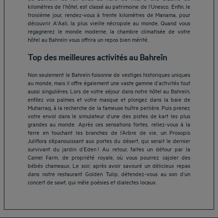
kilomètres de l’hôtel, est classé au patrimoine de l’Unesco. Enfin, le
troisième jour, rendez-vous à trente kilomètres de Manama, pour
découvrir A'Aali, la plus vieille nécropole au monde. Quand vous
regagnerez le monde moderne, la chambre climatisée de votre
hôtel au Bahreïn vous offrira un repos bien mérité.
Top des meilleures activités au Bahreïn
Non seulement le Bahreïn foisonne de vestiges historiques uniques
au monde, mais il offre également une vaste gamme d’activités tout
aussi singulières. Lors de votre séjour dans notre hôtel au Bahreïn,
enfilez vos palmes et votre masque et plongez dans la baie de
Muharraq, à la recherche de la fameuse huître perlière. Puis prenez
votre envol dans le simulateur d’une des pistes de kart les plus
grandes au monde. Après ces sensations fortes, reliez-vous à la
terre en touchant les branches de l’Arbre de vie, un Prosopis
Hôtels Aix-les-Bains
Juliflora s’épanouissant aux portes du désert, qui serait le dernier
survivant du jardin d’Eden ! Au retour, faites un détour par la
Hôtels Marseille
Camel Farm, de propriété royale, où vous pourrez cajoler des
Hôtels Strasbourg
bébés chameaux. Le soir, après avoir savouré un délicieux repas
Hôtels Bordeaux
dans notre restaurant Golden Tulip, détendez-vous au son d’un
concert de sawt, qui mêle poésies et dialectes locaux.
Hôtels Paris
Mentions légales
Hôtels Shanghai
Conditions générales de vente
Hôtels Pornic