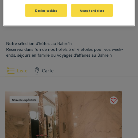
Decline cookies
Accept and close
Notre sélection d'hôtels au Bahreïn
Réservez dans l'un de nos hôtels 3 et 4 étoiles pour vos week-
ends, séjours en famille ou voyages d’affaires au Bahreïn
Liste
Carte
Nouvelle expérience