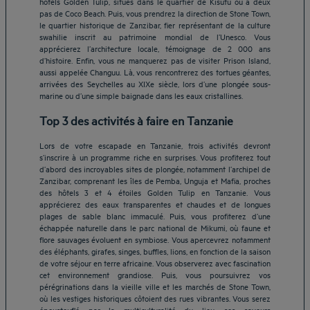
hôtels Golden Tulip, situés dans le quartier de Kisutu ou à deux
pas de Coco Beach. Puis, vous prendrez la direction de Stone Town,
le quartier historique de Zanzibar, fier représentant de la culture
swahilie inscrit au patrimoine mondial de l’Unesco. Vous
apprécierez l’architecture locale, témoignage de 2 000 ans
d’histoire. Enfin, vous ne manquerez pas de visiter Prison Island,
aussi appelée Changuu. Là, vous rencontrerez des tortues géantes,
arrivées des Seychelles au XIXe siècle, lors d’une plongée sous-
marine ou d’une simple baignade dans les eaux cristallines.
Top 3 des activités à faire en Tanzanie
Lors de votre escapade en Tanzanie, trois activités devront
s’inscrire à un programme riche en surprises. Vous profiterez tout
d’abord des incroyables sites de plongée, notamment l’archipel de
Zanzibar, comprenant les îles de Pemba, Unguja et Mafia, proches
des hôtels 3 et 4 étoiles Golden Tulip en Tanzanie. Vous
apprécierez des eaux transparentes et chaudes et de longues
plages de sable blanc immaculé. Puis, vous profiterez d’une
échappée naturelle dans le parc national de Mikumi, où faune et
flore sauvages évoluent en symbiose. Vous apercevrez notamment
des éléphants, girafes, singes, buffles, lions, en fonction de la saison
de votre séjour en terre africaine. Vous observerez avec fascination
Hôtels Aix-les-Bains
cet environnement grandiose. Puis, vous poursuivrez vos
pérégrinations dans la vieille ville et les marchés de Stone Town,
Hôtels Marseille
où les vestiges historiques côtoient des rues vibrantes. Vous serez
Hôtels Strasbourg
époustouflé par la multiculturalité du lieu, ses saveurs