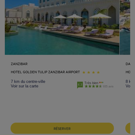
ZANZIBAR
DAR 
HOTEL GOLDEN TULIP ZANZIBAR AIRPORT
HOTE
7 km du centre-ville
8 km 
Très bien
4.3
Voir sur la carte
Voir 
935 avis
RÉSERVER