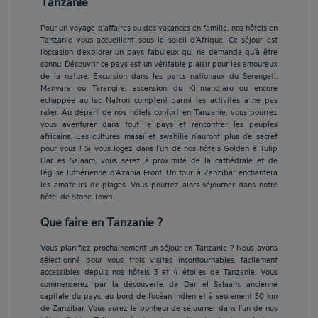
Tanzanie
Pour un voyage d’affaires ou des vacances en famille, nos hôtels en
Tanzanie vous accueillent sous le soleil d’Afrique. Ce séjour est
l’occasion d’explorer un pays fabuleux qui ne demande qu’à être
connu. Découvrir ce pays est un véritable plaisir pour les amoureux
de la nature. Excursion dans les parcs nationaux du Serengeti,
Manyara ou Tarangire, ascension du Kilimandjaro ou encore
échappée au lac Natron comptent parmi les activités à ne pas
rater. Au départ de nos hôtels confort en Tanzanie, vous pourrez
vous aventurer dans tout le pays et rencontrer les peuples
africains. Les cultures masaï et swahilie n’auront plus de secret
pour vous ! Si vous logez dans l’un de nos hôtels Golden à Tulip
Dar es Salaam, vous serez à proximité de la cathédrale et de
l’église luthérienne d’Azania Front. Un tour à Zanzibar enchantera
les amateurs de plages. Vous pourrez alors séjourner dans notre
hôtel de Stone Town.
Que faire en Tanzanie ?
Vous planifiez prochainement un séjour en Tanzanie ? Nous avons
sélectionné pour vous trois visites incontournables, facilement
accessibles depuis nos hôtels 3 et 4 étoiles de Tanzanie. Vous
commencerez par la découverte de Dar el Salaam, ancienne
capitale du pays, au bord de l’océan Indien et à seulement 50 km
de Zanzibar. Vous aurez le bonheur de séjourner dans l’un de nos