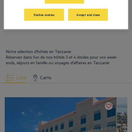
Hôtels
Dar Es Salam
Hôtels
Zanzibar City
Decline cookies
Accept and close
Notre sélection d'hôtels en Tanzanie
Réservez dans l'un de nos hôtels 3 et 4 étoiles pour vos week-
ends, séjours en famille ou voyages d’affaires en Tanzanie
Liste
Carte