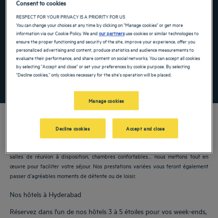
Consent to cookies
Navigate forward to interact with the calendar and select a date. Press the ques
Navigate backward to interact with the ca
RESPECT FOR YOUR PRIVACY IS A PRIORITY FOR US
You can change your choices at any time by clicking on "Manage cookies" or get more
information via our Cookie Policy. We and
our partners
use cookies or similar technologies to
ensure the proper functioning and security of the site, improve your experience, offer you
personalized advertising and content, produce statistics and audience measurements to
Ajouter un code
evaluate their performance, and share content on social networks. You can accept all cookies
by selecting "Accept and close" or set your preferences by cookie purpose. By selecting
"Decline cookies," only cookies necessary for the site's operation will be placed.
RECHERCHER
Manage cookies
Decline cookies
Accept and close
Nos hôtels Golden Tulip vous accueillent à Hyderabad. Restaurants, parking,
salles de réunion à disposition, chambres confortables… nous mettons tout en
œuvre pour faciliter votre séjour. Nos prestations variées vous feront également
passer d’agréables moments de détente ou de loisir.
Nos hôtels à Hyderabad
Réservez dans l'un de nos hôtels 3 à 5 étoiles pour vos week-ends,