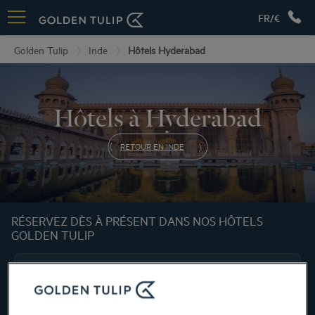
FR/€
Golden Tulip
Inde
Hôtels Hyderabad
Hôtels à Hyderabad
RETOUR EN INDE
RÉSERVEZ DÈS À PRÉSENT DANS NOS HÔTELS
GOLDEN TULIP