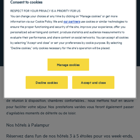
Consent to cookies
Navigate forward to interact with the calendar and select a date. Press the ques
Navigate backward to interact with the ca
RESPECT FOR YOUR PRIVACY IS A PRIORITY FOR US
You can change your choices at any time by clicking on "Manage cookies" or get more
information via our Cookie Policy. We and
our partners
use cookies or similar technologies to
ensure the proper functioning and security of the site, improve your experience, offer you
personalized advertising and content, produce statistics and audience measurements to
Ajouter un code
evaluate their performance, and share content on social networks. You can accept all cookies
by selecting "Accept and close" or set your preferences by cookie purpose. By selecting
"Decline cookies," only cookies necessary for the site's operation will be placed.
RECHERCHER
Manage cookies
Decline cookies
Accept and close
Nos hôtels Golden Tulip vous accueillent à Palampur. Restaurants, parking, salles
de réunion à disposition, chambres confortables… nous mettons tout en œuvre
pour faciliter votre séjour. Nos prestations variées vous feront également passer
d’agréables moments de détente ou de loisir.
Nos hôtels à Palampur
Réservez dans l'un de nos hôtels 3 à 5 étoiles pour vos week-ends,