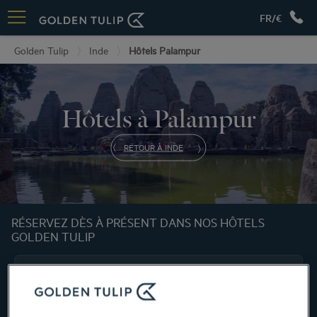
FR/€
Golden Tulip
Inde
Hôtels Palampur
Hôtels à Palampur
RETOUR À INDE
RÉSERVEZ DÈS À PRÉSENT DANS NOS HÔTELS
GOLDEN TULIP