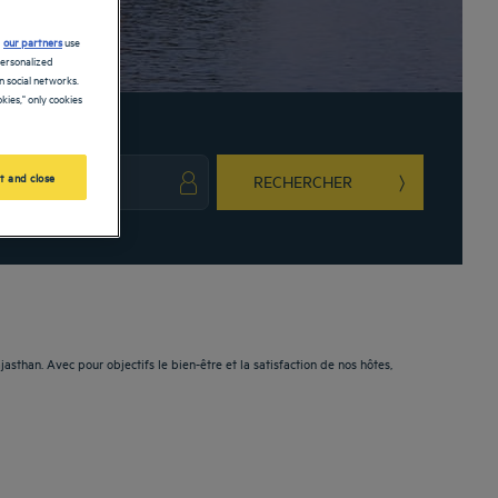
d
our partners
use
personalized
 social networks.
kies," only cookies
t and close
RECHERCHER
ark key to get the keyboard shortcuts for changing dates.
ct a date. Press the question mark key to get the keyboard shortcuts for changing da
asthan. Avec pour objectifs le bien-être et la satisfaction de nos hôtes,