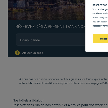
RESPECT FOR 
You can change 
cookies or simi
advertising and
You can accept 
necessary for th
RÉSERVEZ DÈS À PRÉSENT DANS NOS HÔTELS G
Manage
Na
Ajouter un code
À deux pas des quartiers financiers et des grands sites touristiques, notre
notre établissement constitue une option de choix pour vos voyages d’affa
Nos hôtels à Udaipur
Réservez dans l'un de nos hôtels 3 et 4 étoiles pour vos week-end