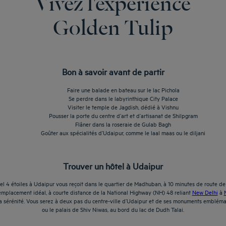
Vivez l'expérience
Golden Tulip
Bon à savoir avant de partir
Faire une balade en bateau sur le lac Pichola
Se perdre dans le labyrinthique City Palace
Visiter le temple de Jagdish, dédié à Vishnu
Pousser la porte du centre d’art et d’artisanat de Shilpgram
Flâner dans la roseraie de Gulab Bagh
Goûter aux spécialités d’Udaipur, comme le laal maas ou le diljani
Trouver un hôtel à Udaipur
hôtel 4 étoiles à Udaipur vous reçoit dans le quartier de Madhuban, à 10 minutes de route d
n emplacement idéal, à courte distance de la National Highway (NH) 48 reliant
New Delhi
à
 la sérénité. Vous serez à deux pas du centre-ville d’Udaipur et de ses monuments emblémati
ou le palais de Shiv Niwas, au bord du lac de Dudh Talai.