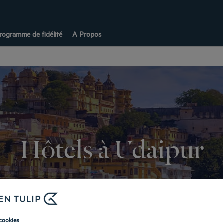
rogramme de fidélité
A Propos
Hôtels à Udaipur
RETOUR À INDE
cookies