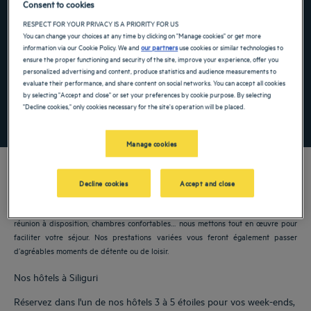
Consent to cookies
Navigate forward to interact with the calendar and select a date. Press the ques
Navigate backward to interact with the ca
RESPECT FOR YOUR PRIVACY IS A PRIORITY FOR US
You can change your choices at any time by clicking on "Manage cookies" or get more
information via our Cookie Policy. We and
our partners
use cookies or similar technologies to
ensure the proper functioning and security of the site, improve your experience, offer you
personalized advertising and content, produce statistics and audience measurements to
Ajouter un code
evaluate their performance, and share content on social networks. You can accept all cookies
by selecting "Accept and close" or set your preferences by cookie purpose. By selecting
"Decline cookies," only cookies necessary for the site's operation will be placed.
RECHERCHER
Manage cookies
Decline cookies
Accept and close
Nos hôtels Golden Tulip vous accueillent à Siliguri. Restaurants, parking, salles de
réunion à disposition, chambres confortables… nous mettons tout en œuvre pour
faciliter votre séjour. Nos prestations variées vous feront également passer
d’agréables moments de détente ou de loisir.
Nos hôtels à Siliguri
Réservez dans l'un de nos hôtels 3 à 5 étoiles pour vos week-ends,