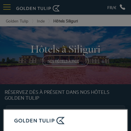
FR/€
Golden Tulip
Inde
Hôtels Siliguri
Hôtels à Siliguri
NOS HÔTELS À INDE
RÉSERVEZ DÈS À PRÉSENT DANS NOS HÔTELS
GOLDEN TULIP