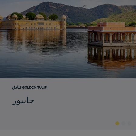
فنادق GOLDEN TULIP
فنادق أبو ظبيفنادق
جايبور
فنادق الخبر
فنادق بورجومي
فنادق القاهرة
فنادق الدوحة
فنادق دبي
فنادق الشارقة