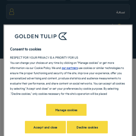
the keyboard shortcuts for changing dates.
te. Press the question mark key to get the keyboard shortcuts for changing dates.
أضِف رمزًا خاصًا
ابحث عن فندق
Consent to cookies
RESPECT FOR YOUR PRIVACY IS A PRIORITY FOR US
You can change your choices at any time by clicking on "Manage cookies" or get more
information via our Cookie Policy. We and
our partners
use cookies or similar technologies to
ensure the proper functioning and security of the site, improve your experience, offer you
personalized advertising and content, produce statistics and audience measurements to
evaluate their performance, and share content on social networks. You can accept all cookies
اكتشف فنادقنا من فئة الـ 3 و4 و5 نجوم فيالهندلقضاء عطلة عائلية أو رحلة عمل
by selecting "Accept and close" or set your preferences by cookie purpose. By selecting
ممتعة، احجز غرفة في أحد فنادقنا. عند Golden Tulip, استمتع بالراحة في فندقك
"Decline cookies," only cookies necessary for the site's operation will be placed.
واستفد من خدماته ذات الجودة العالية: مسبح، مطاعم، إقامات راقية...
Manage cookies
مدننا في الهند
Accept and close
Decline cookies
الفنادق
Agra
الفنادق
Baddi