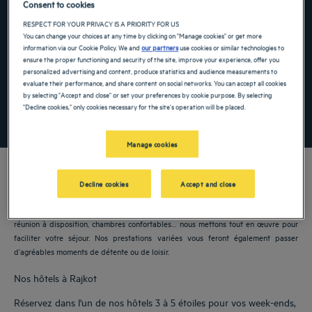
Consent to cookies
Navigate forward to interact with the calendar and select a date. Press the ques
Navigate backward to interact with the ca
RESPECT FOR YOUR PRIVACY IS A PRIORITY FOR US
You can change your choices at any time by clicking on "Manage cookies" or get more
information via our Cookie Policy. We and
our partners
use cookies or similar technologies to
ensure the proper functioning and security of the site, improve your experience, offer you
personalized advertising and content, produce statistics and audience measurements to
Ajouter un code
evaluate their performance, and share content on social networks. You can accept all cookies
by selecting "Accept and close" or set your preferences by cookie purpose. By selecting
"Decline cookies," only cookies necessary for the site's operation will be placed.
RECHERCHER
Manage cookies
Decline cookies
Accept and close
Nos hôtels Golden Tulip vous accueillent à Rajkot. Restaurants, parking, salles de
réunion à disposition, chambres confortables… nous mettons tout en œuvre pour
faciliter votre séjour. Nos prestations variées vous feront également passer
d’agréables moments de détente ou de loisir.
Nos hôtels à Rajkot
Réservez dans l'un de nos hôtels 3 à 5 étoiles pour vos week-ends,