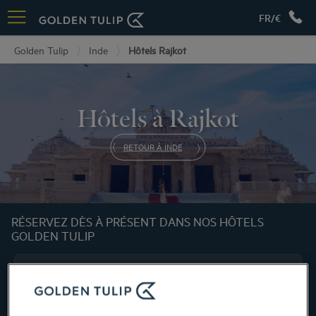
FR/€
Golden Tulip
Inde
Hôtels Rajkot
Hôtels à Rajkot
RETOUR À INDE
RÉSERVEZ DÈS À PRÉSENT DANS NOS HÔTELS
GOLDEN TULIP