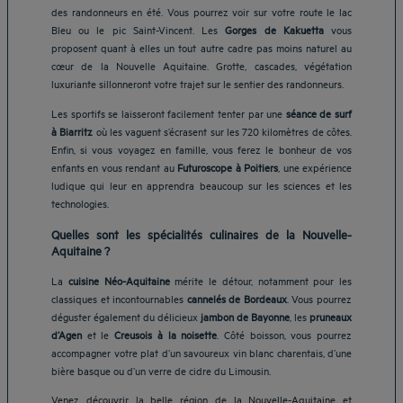
des randonneurs en été. Vous pourrez voir sur votre route le lac
Bleu ou le pic Saint-Vincent. Les
Gorges de Kakuetta
vous
proposent quant à elles un tout autre cadre pas moins naturel au
cœur de la Nouvelle Aquitaine. Grotte, cascades, végétation
luxuriante sillonneront votre trajet sur le sentier des randonneurs.
Les sportifs se laisseront facilement tenter par une
séance de surf
à Biarritz
où les vaguent s’écrasent sur les 720 kilomètres de côtes.
Enfin, si vous voyagez en famille, vous ferez le bonheur de vos
enfants en vous rendant au
Futuroscope à Poitiers
, une expérience
ludique qui leur en apprendra beaucoup sur les sciences et les
technologies.
Quelles sont les spécialités culinaires de la Nouvelle-
Aquitaine ?
La
cuisine Néo-Aquitaine
mérite le détour, notamment pour les
classiques et incontournables
cannelés de Bordeaux
. Vous pourrez
déguster également du délicieux
jambon de Bayonne
, les
pruneaux
d’Agen
et le
Creusois à la noisette
. Côté boisson, vous pourrez
accompagner votre plat d’un savoureux vin blanc charentais, d’une
bière basque ou d’un verre de cidre du Limousin.
Hôtels Aix-les-Bains
Venez découvrir la belle région de la Nouvelle-Aquitaine et