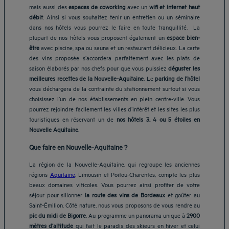
mais aussi des
espaces de coworking
avec un
wifi et internet haut
débit
. Ainsi si vous souhaitez tenir un entretien ou un séminaire
dans nos hôtels vous pourrez le faire en toute tranquillité. La
plupart de nos hôtels vous proposent également un
espace bien-
être
avec piscine, spa ou sauna et un restaurant délicieux. La carte
des vins proposée s’accordera parfaitement avec les plats de
saison élaborés par nos chefs pour que vous puissiez
déguster les
meilleures recettes de la Nouvelle-Aquitaine
. Le
parking de l’hôtel
vous déchargera de la contrainte du stationnement surtout si vous
choisissez l’un de nos établissements en plein centre-ville. Vous
pourrez rejoindre facilement les villes d’intérêt et les sites les plus
touristiques en réservant un de
nos hôtels 3, 4 ou 5 étoiles en
Nouvelle Aquitaine
.
Que faire en Nouvelle-Aquitaine ?
La région de la Nouvelle-Aquitaine, qui regroupe les anciennes
régions
Aquitaine
, Limousin et Poitou-Charentes, compte les plus
beaux domaines viticoles. Vous pourrez ainsi profiter de votre
séjour pour sillonner
la route des vins de Bordeaux
et goûter au
Saint-Émilion. Côté nature, nous vous proposons de vous rendre au
pic du midi de Bigorre
. Au programme un panorama unique à
2900
mètres d’altitude
qui fait le paradis des skieurs en hiver et celui