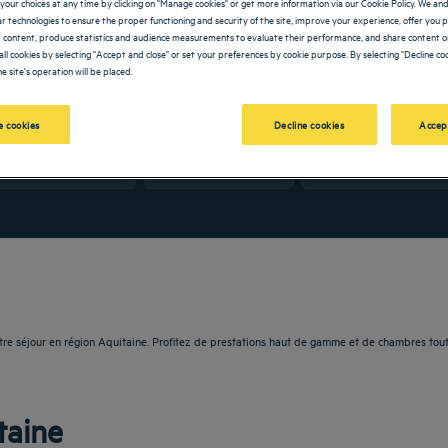
your choices at any time by clicking on "Manage cookies" or get more information via our Cookie Policy. We an
lar technologies to ensure the proper functioning and security of the site, improve your experience, offer you 
 content, produce statistics and audience measurements to evaluate their performance, and share content on
all cookies by selecting "Accept and close" or set your preferences by cookie purpose. By selecting "Decline coo
e site's operation will be placed.
OLDEN TULIP
 cookies
Decline cookies
Accep
vigate forward to interact with the calendar and select a date. Press the question m
Navigate backward to interact with the calendar and sele
tre séjour en région Aquitaine. Profitez de prestations haut de gamme et de chambres tout
taine