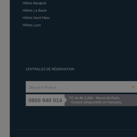
Hôtels Bangkok
Hôtels La Baule
Hôtels Saint-Malo
Hôtels Lyon
CENTRALES DE RÉSERVATION
Depuis la France
7/7 de 8h à 22h - Heure de Paris
0800 940 014
- Gratuit (disponible en français)