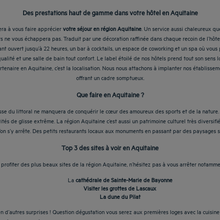
Des prestations haut de gamme dans votre hôtel en Aquitaine
era à vous faire apprécier
votre séjour en région Aquitaine
. Un service aussi chaleureux q
 ne vous échappera pas. Traduit par une décoration raffinée dans chaque recoin de l’hôtel, 
nt ouvert jusqu’à 22 heures, un bar à cocktails, un espace de coworking et un spa où vous
lité et une salle de bain tout confort. Le label étoilé de nos hôtels prend tout son sens lo
enaire en Aquitaine, c’est la localisation. Nous nous attachons à implanter nos établisseme
offrant un cadre somptueux.
Que faire en Aquitaine ?
hesse du littoral ne manquera de conquérir le cœur des amoureux des sports et de la nature
ités de glisse extrême. La région Aquitaine c’est aussi un patrimoine culturel très diversif
l’on s’y arrête. Des petits restaurants locaux aux monuments en passant par des paysages 
Top 3 des sites à voir en Aquitaine
 profiter des plus beaux sites de la région Aquitaine, n’hésitez pas à vous arrêter notammen
La
cathédrale de Sainte-Marie de Bayonne
Visiter les grottes de Lascaux
La dune du Pilat
ien d’autres surprises ! Question dégustation vous serez aux premières loges avec la cuisine