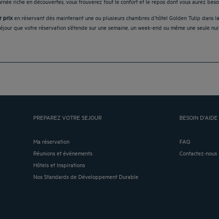
urnée riche en découvertes, vous trouverez tout le confort et le repos dont vous aurez bes
r prix
en réservant dès maintenant une ou plusieurs chambres d’hôtel Golden Tulip dans la 
séjour que votre réservation s’étende sur une semaine, un week-end ou même une seule nuit
PREPAREZ VOTRE SEJOUR
BESOIN D'AIDE 
Ma réservation
FAQ
Réunions et événements
Contactez-nous
Hôtels et Inspirations
Nos Standards de Développement Durable