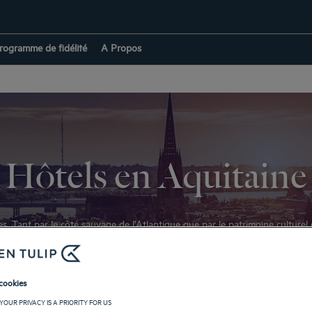
rogramme de fidélité
A Propos
Hôtels en Aquitaine
. Tant par le côté sauvage de l’Atlantique que par le patrimoine culturel
 inoubliable au cœur de l’Aquitaine. Des
Hôtels 3 et 4 étoiless
dans les plu
x à Arcachon en passant par Biarritz, découvrez les sites les plus touristiq
à vos attentes ! Suite tout confort ou chambre prestige : nuit reposante 
cookies
RETOUR À LA PAGE FRANCE
YOUR PRIVACY IS A PRIORITY FOR US