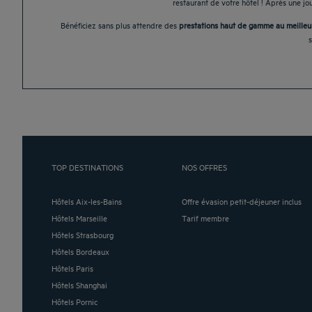
restaurant de votre hôtel ! Après une jo
Bénéficiez sans plus attendre des
prestations haut de gamme au meilleu
TOP DESTINATIONS
NOS OFFRES
Hôtels Aix-les-Bains
Offre évasion petit-déjeuner inclus
Hôtels Marseille
Tarif membre
Hôtels Strasbourg
Hôtels Bordeaux
Hôtels Paris
Hôtels Shanghai
Hôtels Pornic