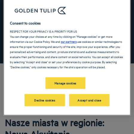
Navigate forward to interact with the calendar and select a date. Press the ques
Navigate backward to interact with the ca
Consent to cookies
RESPECT FOR YOUR PRIVACY IS A PRIORITY FOR US
Dodaj specjalny kod
You can change your choices at any time by clicking on "Manage cookies" or get more
information via our Cookie Policy. We and
our partners
use cookies or similar technologies to
ensure the proper functioning and security of the site, improve your experience, offer you
ZNAJDŹ HOTEL
personalized advertising and content, produce statistics and audience measurements to
evaluate their performance, and share content on social networks. You can accept all cookies
by selecting "Accept and close" or set your preferences by cookie purpose. By selecting
"Decline cookies," only cookies necessary for the site's operation will be placed.
Manage cookies
Nasze hotele Golden Tulip witają Cię w: Nowa Akwitania. Restauracje, parking,
dostępna sala konferencyjna, wygodne pokoje — robimy, co w naszej mocy, aby
Twój pobyt był jak najbardziej komfortowy. Nasza szeroka paleta usług z
Decline cookies
Accept and close
pewnością uprzyjemni Ci czas odpoczynku i regeneracji.
Nasze miasta w regionie: