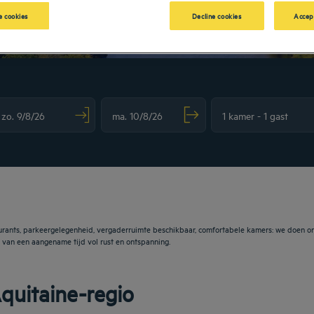
 cookies
Decline cookies
Accep
vigate forward to interact with the calendar and select a date. Press the question m
Navigate backward to interact with the calendar and sele
rants, parkeergelegenheid, vergaderruimte beschikbaar, comfortabele kamers: we doen ons
 van een aangename tijd vol rust en ontspanning.
quitaine-regio