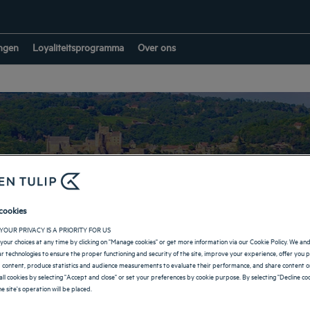
ngen
Loyaliteitsprogramma
Over ons
ls in Nouvelle-Aqui
cookies
YOUR PRIVACY IS A PRIORITY FOR US
your choices at any time by clicking on "Manage cookies" or get more information via our Cookie Policy. We an
lar technologies to ensure the proper functioning and security of the site, improve your experience, offer you 
TERUG NAAR FRANKRIJK
 content, produce statistics and audience measurements to evaluate their performance, and share content on
all cookies by selecting "Accept and close" or set your preferences by cookie purpose. By selecting "Decline coo
e site's operation will be placed.