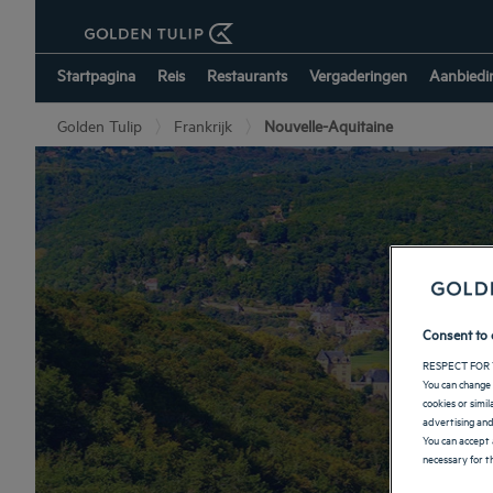
Startpagina
Reis
Restaurants
Vergaderingen
Aanbiedi
Golden Tulip
Frankrijk
Nouvelle-Aquitaine
Hote
Consent to 
RESPECT FOR 
You can change 
cookies or simi
advertising and
You can accept 
necessary for th