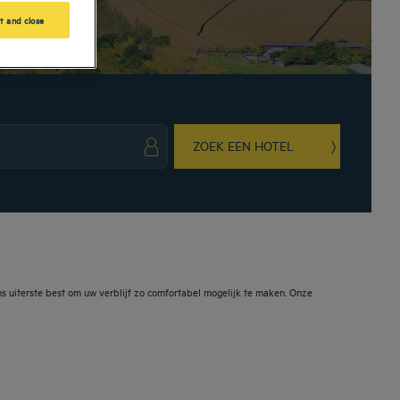
t and close
ZOEK EEN HOTEL
ark key to get the keyboard shortcuts for changing dates.
ct a date. Press the question mark key to get the keyboard shortcuts for changing da
 uiterste best om uw verblijf zo comfortabel mogelijk te maken. Onze