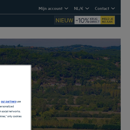
Mijn account
NL/€
Contact
taine
d
our partners
use
personalized
 social networks.
kies," only cookies