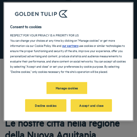
Navigate forward to interact with the calendar and select a date. Press the ques
Navigate backward to interact with the ca
Aggiungi un codice speciale
Consent to cookies
RESPECT FOR YOUR PRIVACY IS A PRIORITY FOR US
You can change your choices at any time by clicking on "Manage cookies" or get more
TROVA UN HOTEL
information via our Cookie Policy. We and
our partners
use cookies or similar technologies to
ensure the proper functioning and security of the site, improve your experience, offer you
personalized advertising and content, produce statistics and audience measurements to
evaluate their performance, and share content on social networks. You can accept all cookies
by selecting "Accept and close" or set your preferences by cookie purpose. By selecting
"Decline cookies," only cookies necessary for the site's operation will be placed.
I nostri hotel Golden Tulip vi danno il benvenuto nella Nuova Aquitania.
Manage cookies
Ristoranti, parcheggio, sala riunioni, camere comode: facciamo del nostro meglio
per rendere il vostro soggiorno il più confortevole possibile. La nostra ampia
gamma di servizi vi garantirà un piacevole momento di riposo e recupero.
Decline cookies
Accept and close
Le nostre città nella regione
della Nuova Aquitania