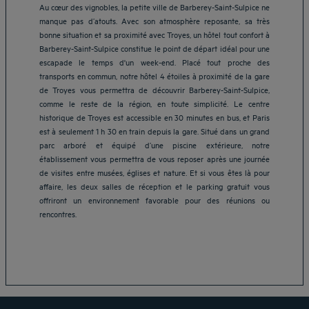
Au cœur des vignobles, la petite ville de Barberey-Saint-Sulpice ne
manque pas d’atouts. Avec son atmosphère reposante, sa très
bonne situation et sa proximité avec Troyes, un hôtel tout confort à
Barberey-Saint-Sulpice constitue le point de départ idéal pour une
escapade le temps d'un week-end. Placé tout proche des
transports en commun, notre hôtel 4 étoiles à proximité de la gare
de Troyes vous permettra de découvrir Barberey-Saint-Sulpice,
comme le reste de la région, en toute simplicité. Le centre
historique de Troyes est accessible en 30 minutes en bus, et Paris
est à seulement 1 h 30 en train depuis la gare. Situé dans un grand
parc arboré et équipé d’une piscine extérieure, notre
établissement vous permettra de vous reposer après une journée
de visites entre musées, églises et nature. Et si vous êtes là pour
Hôtels Aix-les-Bains
affaire, les deux salles de réception et le parking gratuit vous
offriront un environnement favorable pour des réunions ou
Hôtels Marseille
rencontres.
Hôtels Strasbourg
Hôtels Bordeaux
Hôtels Paris
Mentions légales
Hôtels Shanghai
Conditions générales de vente
Hôtels Pornic
Politique des données personnelles
Hôtels Bangkok