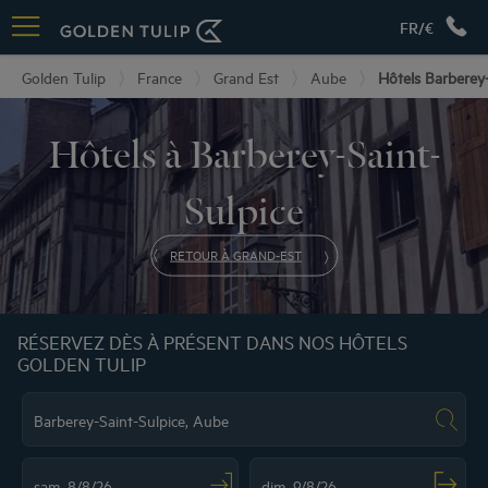
FR/€
Golden Tulip
France
Grand Est
Aube
Hôtels Barberey-
Hôtels à Barberey-Saint-
Sulpice
RETOUR À GRAND-EST
RÉSERVEZ DÈS À PRÉSENT DANS NOS HÔTELS
GOLDEN TULIP