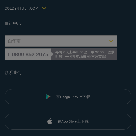
联系我们
Jin Jiang International
GOLDENTULIP.COM
Cookies management
预订中心
自华南
每周 7 天上午 8:00 至下午 22:00 （巴黎
1 0800 852 2075
时间）— 本地电话费用
(
可用英语
)
联系我们
在Google Play上下载
在App Store上下载