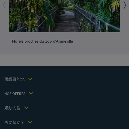
成都酒店
峨嵋山酒店
Hôtels proches du zoo d'Amnéville
Hô
昆明酒店
巴黎酒店
仁川酒店
法律声明
上海酒店
条款和条件
台湾酒店
个人数据政策
顶级目的地
Hôtels Saint-Malo
Cookie 政策
Hôtels Lyon
Flavours Instant Benefit 通用使用条款和条件
NOS OFFRES
逍遥游优惠（含早餐）
条款和条件
会员费率
我的预订
Politiques de taxes 2023
规划入住
会议和活动
Politiques de taxes 2022
Hôtels et Inspirations
税收政策 2021
需要帮助？
常见问答
招贤纳士