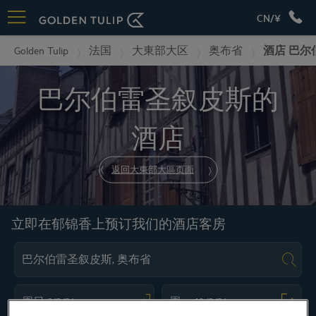
CN/¥
Golden Tulip
法国
大東部大区
奥布省
酒店 巴尔
巴尔伯雷圣叙皮斯的
酒店
返回大東部大區页面
立即在郁锦香上预订我们的酒店客房