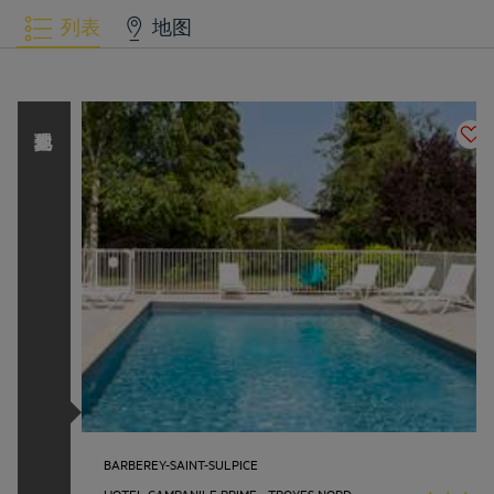
列表
地图
发现其他 L
o
u
v
r
e
H
o
t
e
l
s
G
r
o
u
p
品牌
BARBEREY-SAINT-SULPICE
HOTEL CAMPANILE PRIME - TROYES NORD