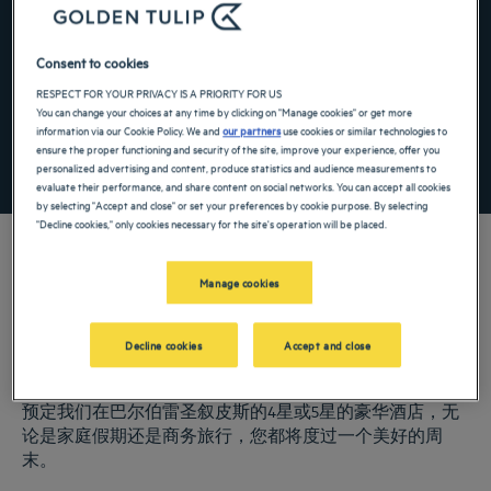
Navigate forward to interact with the calendar and select a date. Press the ques
Navigate backward to interact with the ca
Consent to cookies
RESPECT FOR YOUR PRIVACY IS A PRIORITY FOR US
添加特惠代码
You can change your choices at any time by clicking on "Manage cookies" or get more
information via our Cookie Policy. We and
our partners
use cookies or similar technologies to
ensure the proper functioning and security of the site, improve your experience, offer you
寻找酒店
personalized advertising and content, produce statistics and audience measurements to
evaluate their performance, and share content on social networks. You can accept all cookies
by selecting "Accept and close" or set your preferences by cookie purpose. By selecting
"Decline cookies," only cookies necessary for the site's operation will be placed.
Manage cookies
我们的郁锦香酒店欢迎您来访巴尔伯雷圣叙皮斯。为您提供餐厅、泊车
服务、会议室、舒适客房等——我们尽最大努力让您获得舒适住宿体
Decline cookies
Accept and close
验。丰富的服务项目让您尽享休息、疗愈美好时光。
巴尔伯雷圣叙皮斯的城市
预定我们在巴尔伯雷圣叙皮斯的4星或5星的豪华酒店，无
论是家庭假期还是商务旅行，您都将度过一个美好的周
末。