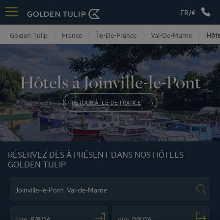
FR/€
Golden Tulip
France
Île-De-France
Val-De-Marne
Hôte
Hôtels à Joinville-le-Pont
RETOUR À ÎLE-DE-FRANCE
RÉSERVEZ DÈS À PRÉSENT DANS NOS HÔTELS
GOLDEN TULIP