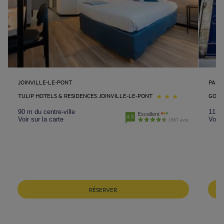
JOINVILLE-LE-PONT
PARIS
TULIP HOTELS & RESIDENCES JOINVILLE-LE-PONT
GOLD
90 m du centre-ville
11.4 
Excellent
4.5
Voir sur la carte
Voir 
1667 avis
RÉSERVER