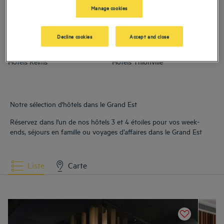
Est
Manage cookies
Hôtels
Amneville
Hôtels
Barberey-Saint-Sulpice
Decline cookies
Accept and close
Hôtels
Reims
Hôtels
Thionville
Notre sélection d'hôtels dans le Grand Est
Réservez dans l'un de nos hôtels 3 et 4 étoiles pour vos week-
ends, séjours en famille ou voyages d’affaires dans le Grand Est
Liste
Carte