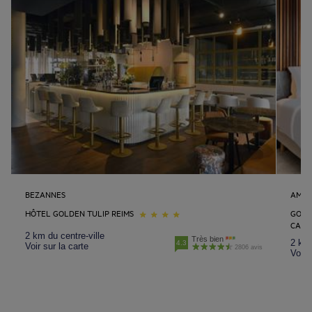
BEZANNES
AMNE
HÔTEL GOLDEN TULIP REIMS
GOLD
CASI
2 km du centre-ville
Très bien
2 km 
4.3
Voir sur la carte
2806 avis
Voir 