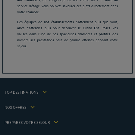
service d’étage, vous pouvez savourer ces plats directement dans
votre chambre.
Les équipes de nos établissements n’attendent plus que vous,
alors n’attendez plus pour découvrir le Grand Est. Posez vos
Hôtels Aix-les-Bains
valises dans l’une de nos spacieuses chambres et profitez des
Hôtels Marseille
nombreuses prestations haut de gamme offertes pendant votre
Hôtels Strasbourg
séjour.
Hôtels Bordeaux
Hôtels Paris
Mentions légales
Hôtels Shanghai
Conditions générales de vente
Hôtels Pornic
Politique des données personnelles
Hôtels Bangkok
Politique d'utilisation des cookies
Hôtels La Baule
TOP DESTINATIONS
Conditions générales d'utilisation Flavours Instant Benefit
Hôtels Saint-Malo
Conditions générales d'utilisation
Hôtels Lyon
NOS OFFRES
Politiques de taxes 2023
Offre évasion petit-déjeuner inclus
Ma réservation
Politiques de taxes 2022
Tarif membre
Réunions et événements
PREPAREZ VOTRE SEJOUR
Politiques de taxes 2021
Hôtels et Inspirations
Espace carrière
Nos Standards de Développement Durable