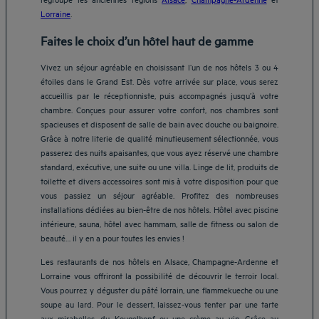
Lorraine
.
Faites le choix d’un hôtel haut de gamme
Vivez un séjour agréable en choisissant l’un de nos hôtels 3 ou 4
étoiles dans le Grand Est. Dès votre arrivée sur place, vous serez
accueillis par le réceptionniste, puis accompagnés jusqu’à votre
chambre. Conçues pour assurer votre confort, nos chambres sont
spacieuses et disposent de salle de bain avec douche ou baignoire.
Grâce à notre literie de qualité minutieusement sélectionnée, vous
passerez des nuits apaisantes, que vous ayez réservé une chambre
standard, exécutive, une suite ou une villa. Linge de lit, produits de
toilette et divers accessoires sont mis à votre disposition pour que
vous passiez un séjour agréable. Profitez des nombreuses
installations dédiées au bien-être de nos hôtels. Hôtel avec piscine
intérieure, sauna, hôtel avec hammam, salle de fitness ou salon de
beauté… il y en a pour toutes les envies !
Les restaurants de nos hôtels en Alsace, Champagne-Ardenne et
Lorraine vous offriront la possibilité de découvrir le terroir local.
Vous pourrez y déguster du pâté lorrain, une flammekueche ou une
soupe au lard. Pour le dessert, laissez-vous tenter par une tarte
aux mirabelles, du Kougelhopf ou une crème au vin. Grâce au