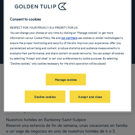
Navigate forward to interact with the calendar and select a date. Press the ques
Navigate backward to interact with the ca
Consent to cookies
RESPECT FOR YOUR PRIVACY IS A PRIORITY FOR US
Añadir un código especial
You can change your choices at any time by clicking on "Manage cookies" or get more
information via our Cookie Policy. We and
our partners
use cookies or similar technologies to
ensure the proper functioning and security of the site, improve your experience, offer you
personalized advertising and content, produce statistics and audience measurements to
ENCONTRAR UN HOTEL
evaluate their performance, and share content on social networks. You can accept all cookies
by selecting "Accept and close" or set your preferences by cookie purpose. By selecting
"Decline cookies," only cookies necessary for the site's operation will be placed.
Manage cookies
Nuestros hoteles Golden Tulip le dan la bienvenida a Barberey-Saint-Sulpice.
Restaurantes, aparcamiento, sala de reuniones disponible, cómodas habitaciones:
Decline cookies
Accept and close
hacemos todo lo que está en nuestras manos para que su estancia le resulte lo
más cómoda posible. Nuestra amplia gama de servicios le permitirá disfrutar de
un tiempo agradable de descanso y tranquilidad.
Nuestros hoteles en Barberey-Saint-Sulpice
Reserve una estancia de fin de semana, unas vacaciones en familia
o un viaje de negocios en uno de nuestros hoteles de 4 o 5