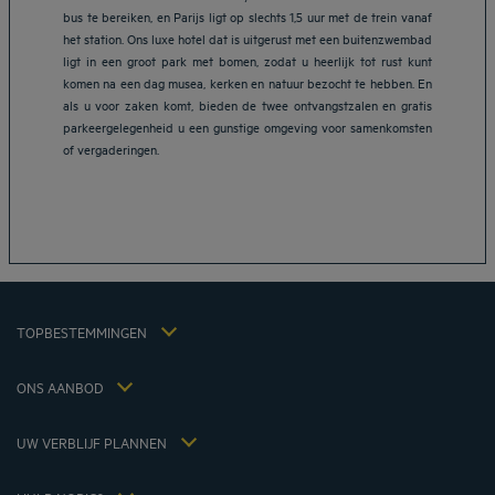
bus te bereiken, en Parijs ligt op slechts 1,5 uur met de trein vanaf
het station. Ons luxe hotel dat is uitgerust met een buitenzwembad
ligt in een groot park met bomen, zodat u heerlijk tot rust kunt
komen na een dag musea, kerken en natuur bezocht te hebben. En
als u voor zaken komt, bieden de twee ontvangstzalen en gratis
parkeergelegenheid u een gunstige omgeving voor samenkomsten
of vergaderingen.
Hotels in Breda
Hotels in Helmond
Hotels in Eindhoven
Hotels in Leiden
Hotels in Heerlen
Juridische kennisgeving
Hotels in 's-Hertogenbosch
Algemene voorwaarden voor de verkoop
Hotels in Zoetermeer
TOPBESTEMMINGEN
Beleid Inzake Persoonsgegevens
Hôtels in Nijkerk
Cookiebeleid
Hôtels Lyon
ONS AANBOD
Flavours Instant Benefit Algemene bepalingen en gebruiksvoorwaarden
Weekend Escape incl. Ontbijt
Algemene Voorwaarden
Lid tarief
Mijn reservering
UW VERBLIJF PLANNEN
Fiscaal beleid 2023
Vergaderingen en evenementen
Fiscaal beleid 2022
Hôtels et Inspirations