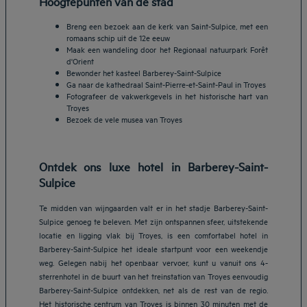
Hoogtepunten van de stad
Breng een bezoek aan de kerk van Saint-Sulpice, met een
romaans schip uit de 12e eeuw
Maak een wandeling door het Regionaal natuurpark Forêt
d'Orient
Bewonder het kasteel Barberey-Saint-Sulpice
Ga naar de kathedraal Saint-Pierre-et-Saint-Paul in Troyes
Fotografeer de vakwerkgevels in het historische hart van
Troyes
Bezoek de vele musea van Troyes
Ontdek ons luxe hotel in Barberey-Saint-
Sulpice
Te midden van wijngaarden valt er in het stadje Barberey-Saint-
Sulpice genoeg te beleven. Met zijn ontspannen sfeer, uitstekende
locatie en ligging vlak bij Troyes, is een comfortabel hotel in
Barberey-Saint-Sulpice het ideale startpunt voor een weekendje
weg. Gelegen nabij het openbaar vervoer, kunt u vanuit ons 4-
sterrenhotel in de buurt van het treinstation van Troyes eenvoudig
Barberey-Saint-Sulpice ontdekken, net als de rest van de regio.
Het historische centrum van Troyes is binnen 30 minuten met de