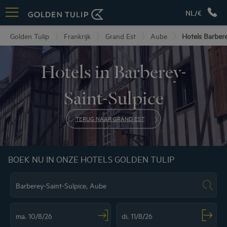
NL/€
Golden Tulip
Frankrijk
Grand Est
Aube
Hotels Barbere
Hotels in Barberey-
Saint-Sulpice
TERUG NAAR GRAND EST
BOEK NU IN ONZE HOTELS GOLDEN TULIP