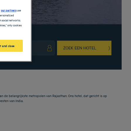
d
our partners
use
personalized
 social networks.
kies," only cookies
t and close
ZOEK EEN HOTEL
ark key to get the keyboard shortcuts for changing dates.
ct a date. Press the question mark key to get the keyboard shortcuts for changing da
n de belangrijkste metropolen van Rajasthan. Ons hotel, dat gericht is op
esten van India.