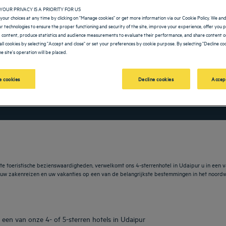
YOUR PRIVACY IS A PRIORITY FOR US
your choices at any time by clicking on "Manage cookies" or get more information via our Cookie Policy. We an
lar technologies to ensure the proper functioning and security of the site, improve your experience, offer you 
 content, produce statistics and audience measurements to evaluate their performance, and share content on
all cookies by selecting "Accept and close" or set your preferences by cookie purpose. By selecting "Decline coo
e site's operation will be placed.
 cookies
Decline cookies
Accep
vigate forward to interact with the calendar and select a date. Press the question m
Navigate backward to interact with the calendar and sele
te toeristische bezienswaardigheden, verwelkomt ons 4-sterrenhotel in Udaipur u in een va
 uw zakenreizen en uw vakanties op een van de belangrijkste bestemmingen in het noordw
een van onze 4- of 5-sterren hotels in Udaipur