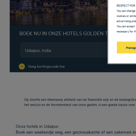
RESPECT FOR 
You can change 
cookies or simi
advertising and
You can accept 
necessary for th
BOEK NU IN ONZE HOTELS GOLDEN TULIP
Manage
Na
Voeg kortingscode toe
Op slechts een steenworp afstand van de financiële wijk en de belangrijks
het welzijn en de tevredenheid van onze gasten, is een goede keuze voor
Onze hotels in Udaipur
Boek een weekendje weg, een gezinsvakantie of een zakenreis in 