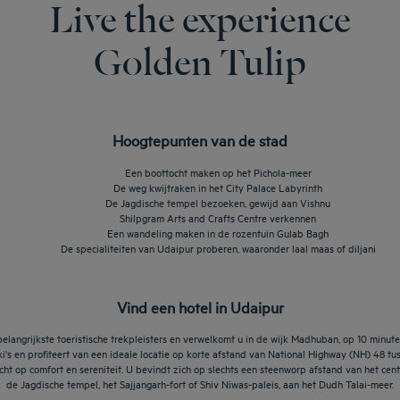
Live the experience
Golden Tulip
Hoogtepunten van de stad
Een boottocht maken op het Pichola-meer
De weg kwijtraken in het City Palace Labyrinth
De Jagdische tempel bezoeken, gewijd aan Vishnu
Shilpgram Arts and Crafts Centre verkennen
Een wandeling maken in de rozentuin Gulab Bagh
De specialiteiten van Udaipur proberen, waaronder laal maas of diljani
Vind een hotel in Udaipur
belangrijkste toeristische trekpleisters en verwelkomt u in de wijk Madhuban, op 10 minute
i's en profiteert van een ideale locatie op korte afstand van National Highway (NH) 48 t
richt op comfort en sereniteit. U bevindt zich op slechts een steenworp afstand van het c
de Jagdische tempel, het Sajjangarh-fort of Shiv Niwas-paleis, aan het Dudh Talai-meer.