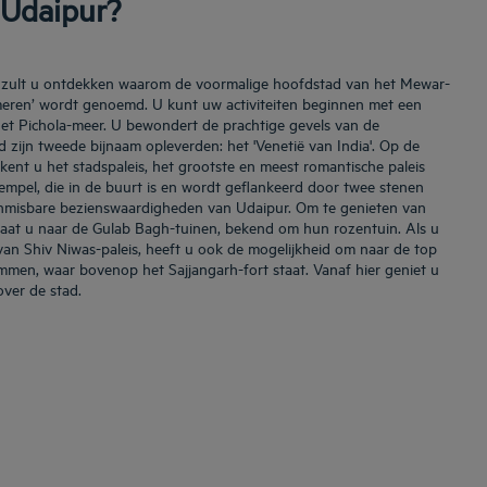
 Udaipur?
ur, zult u ontdekken waarom de voormalige hoofdstad van het Mewar-
 meren’ wordt genoemd. U kunt uw activiteiten beginnen met een
het Pichola-meer. U bewondert de prachtige gevels van de
d zijn tweede bijnaam opleverden: het 'Venetië van India'. Op de
kent u het stadspaleis, het grootste en meest romantische paleis
empel, die in de buurt is en wordt geflankeerd door twee stenen
 onmisbare bezienswaardigheden van Udaipur. Om te genieten van
aat u naar de Gulab Bagh-tuinen, bekend om hun rozentuin. Als u
 van Shiv Niwas-paleis, heeft u ook de mogelijkheid om naar de top
mmen, waar bovenop het Sajjangarh-fort staat. Vanaf hier geniet u
over de stad.