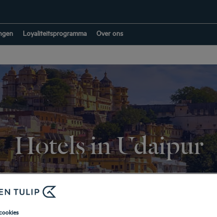
ngen
Loyaliteitsprogramma
Over ons
Hotels in Udaipur
TERUG NAAR INDIA
cookies