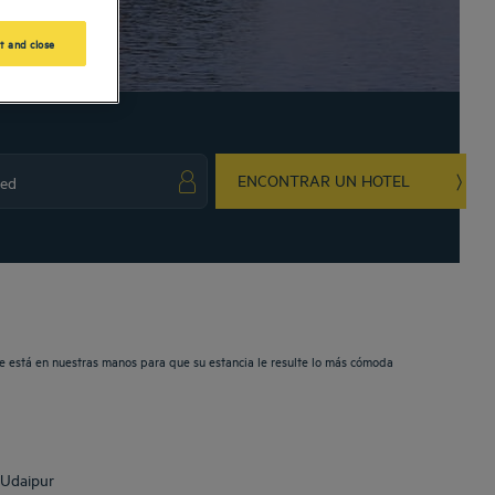
t and close
ENCONTRAR UN HOTEL
ark key to get the keyboard shortcuts for changing dates.
ct a date. Press the question mark key to get the keyboard shortcuts for changing da
e está en nuestras manos para que su estancia le resulte lo más cómoda
 Udaipur