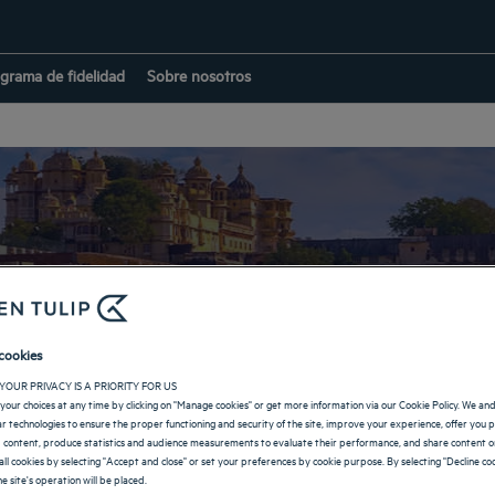
grama de fidelidad
Sobre nosotros
Hoteles en Udaipur
cookies
YOUR PRIVACY IS A PRIORITY FOR US
your choices at any time by clicking on "Manage cookies" or get more information via our Cookie Policy. We an
VOLVER A LA PÁGINA DE INDIA
lar technologies to ensure the proper functioning and security of the site, improve your experience, offer you 
 content, produce statistics and audience measurements to evaluate their performance, and share content on
all cookies by selecting "Accept and close" or set your preferences by cookie purpose. By selecting "Decline coo
e site's operation will be placed.