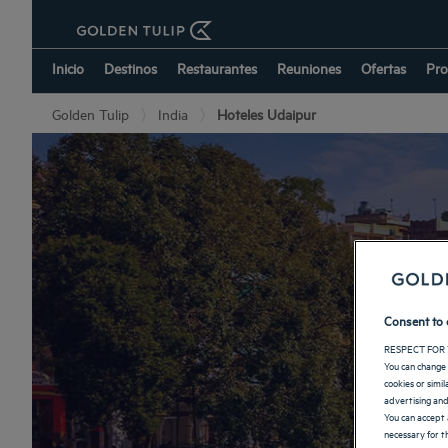
Inicio
Destinos
Restaurantes
Reuniones
Ofertas
Pro
Golden Tulip
India
Hoteles Udaipur
Consent to 
RESPECT FOR 
You can change 
cookies or simi
advertising and
You can accept 
necessary for th