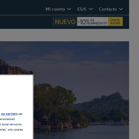
Mi cuenta
ES/€
Contacto
d
our partners
use
personalized
 social networks.
kies," only cookies