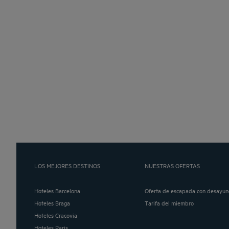
LOS MEJORES DESTINOS
NUESTRAS OFERTAS
Hoteles Barcelona
Oferta de escapada con desayun
Hoteles Braga
Tarifa del miembro
Hoteles Cracovia
Hoteles Paris