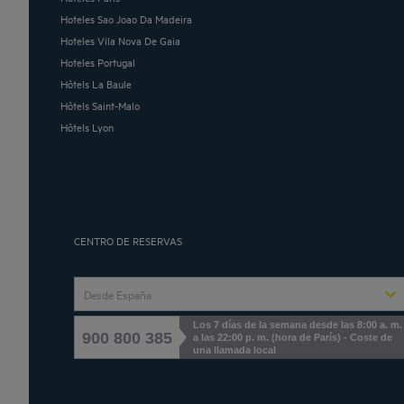
Hoteles Sao Joao Da Madeira
Hoteles Vila Nova De Gaia
Hoteles Portugal
Hôtels La Baule
Hôtels Saint-Malo
Hôtels Lyon
CENTRO DE RESERVAS
Desde España
Los 7 días de la semana desde las 8:00 a. m.
900 800 385
a las 22:00 p. m. (hora de París) - Coste de
una llamada local