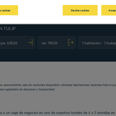
 cookies
Decline cookies
Accep
N TULIP
vigate forward to interact with the calendar and select a date. Press the question m
Navigate backward to interact with the calendar and sele
es, aparcamiento, sala de reuniones disponible, cómodas habitaciones: hacemos todo lo qu
iempo agradable de descanso y tranquilidad.
a o un viaje de negocios en uno de nuestros hoteles de 4 o 5 estrellas en