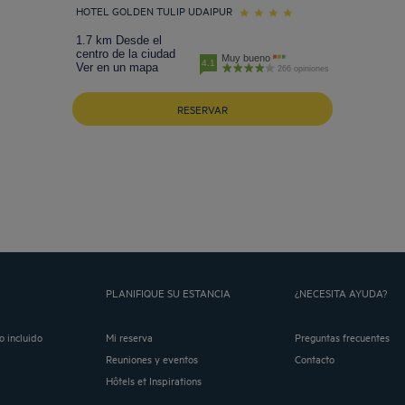
HOTEL GOLDEN TULIP UDAIPUR
1.7 km Desde el
centro de la ciudad
Muy bueno
4.1
Ver en un mapa
266 opiniones
RESERVAR
PLANIFIQUE SU ESTANCIA
¿NECESITA AYUDA?
o incluido
Mi reserva
Preguntas frecuentes
Reuniones y eventos
Contacto
Hôtels et Inspirations