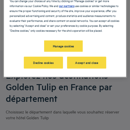
You can change your choices at any time by clicking on "Manage cookies" or get more
information via our Cookie Policy. We and
our partners
use cookies or similar technologies to
ensure the proper functioning and security of the site, improve your experience, offer you
personalized advertising and content, produce statistics and audience measurements to
evaluate their performance, and share content on social networks. You can accept all cookies
by selecting "Accept and close" or set your preferences by cookie purpose. By selecting
"Decline cookies," only cookies necessary for the site's operation will be placed.
Manage cookies
Nos destinations en France
Decline cookies
Accept and close
Explorez nos destinations
Golden Tulip en France par
département
Choisissez le département dans laquelle vous souhaitez réserver
votre hôtel Golden Tulip