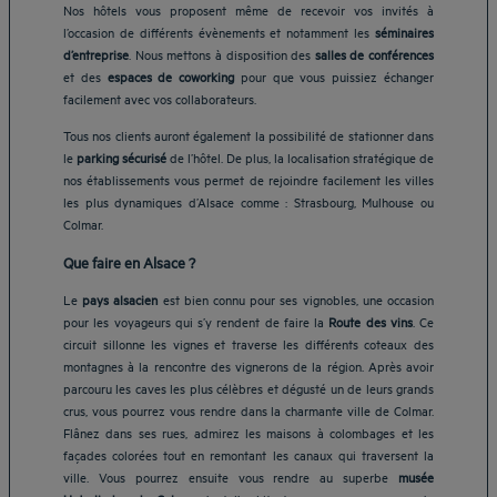
Nos hôtels vous proposent même de recevoir vos invités à
l’occasion de différents évènements et notamment les
séminaires
d’entreprise
. Nous mettons à disposition des
salles de conférences
et des
espaces de coworking
pour que vous puissiez échanger
facilement avec vos collaborateurs.
Tous nos clients auront également la possibilité de stationner dans
le
parking sécurisé
de l’hôtel. De plus, la localisation stratégique de
nos établissements vous permet de rejoindre facilement les villes
les plus dynamiques d’Alsace comme : Strasbourg, Mulhouse ou
Colmar.
Que faire en Alsace ?
Le
pays alsacien
est bien connu pour ses vignobles, une occasion
pour les voyageurs qui s’y rendent de faire la
Route des vins
. Ce
circuit sillonne les vignes et traverse les différents coteaux des
montagnes à la rencontre des vignerons de la région. Après avoir
parcouru les caves les plus célèbres et dégusté un de leurs grands
crus, vous pourrez vous rendre dans la charmante ville de Colmar.
Flânez dans ses rues, admirez les maisons à colombages et les
façades colorées tout en remontant les canaux qui traversent la
ville. Vous pourrez ensuite vous rendre au superbe
musée