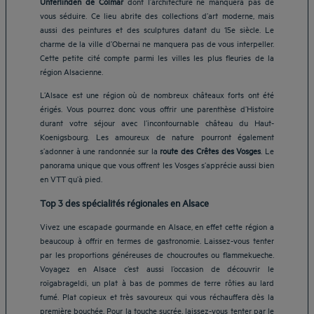
Unterlinden
de Colmar
dont l’architecture ne manquera pas de
vous séduire. Ce lieu abrite des collections d’art moderne, mais
aussi des peintures et des sculptures datant du 15e siècle. Le
charme de la ville d’Obernai ne manquera pas de vous interpeller.
Cette petite cité compte parmi les villes les plus fleuries de la
région Alsacienne.
L’Alsace est une région où de nombreux châteaux forts ont été
érigés. Vous pourrez donc vous offrir une parenthèse d’Histoire
durant votre séjour avec l’incontournable château du Haut-
Koenigsbourg. Les amoureux de nature pourront également
s’adonner à une randonnée sur la
route des Crêtes des Vosges
. Le
panorama unique que vous offrent les Vosges s’apprécie aussi bien
en VTT qu’à pied.
Top 3 des spécialités régionales en Alsace
Vivez une escapade gourmande en Alsace, en effet cette région a
beaucoup à offrir en termes de gastronomie. Laissez-vous tenter
par les proportions généreuses de choucroutes ou flammekueche.
Voyagez en Alsace c’est aussi l’occasion de découvrir le
roïgabrageldi, un plat à bas de pommes de terre rôties au lard
fumé. Plat copieux et très savoureux qui vous réchauffera dès la
première bouchée. Pour la touche sucrée, laissez-vous tenter par le