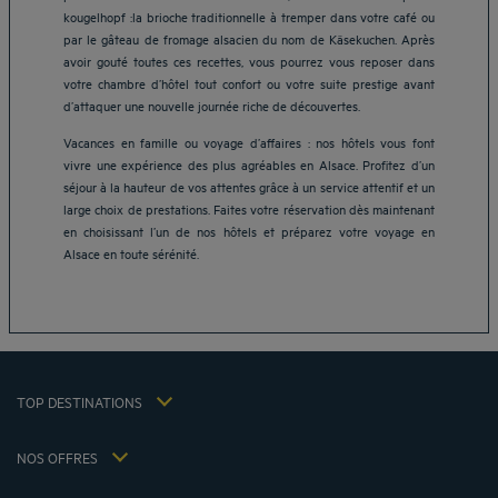
kougelhopf :la brioche traditionnelle à tremper dans votre café ou
par le gâteau de fromage alsacien du nom de Käsekuchen. Après
avoir gouté toutes ces recettes, vous pourrez vous reposer dans
votre chambre d’hôtel tout confort ou votre suite prestige avant
d’attaquer une nouvelle journée riche de découvertes.
Vacances en famille ou voyage d’affaires : nos hôtels vous font
vivre une expérience des plus agréables en Alsace. Profitez d’un
Hôtels Aix-les-Bains
séjour à la hauteur de vos attentes grâce à un service attentif et un
Hôtels Marseille
large choix de prestations. Faites votre réservation dès maintenant
Hôtels Strasbourg
en choisissant l’un de nos hôtels et préparez votre voyage en
Hôtels Bordeaux
Alsace en toute sérénité.
Hôtels Paris
Mentions légales
Hôtels Shanghai
Conditions générales de vente
Hôtels Pornic
Politique des données personnelles
Hôtels Bangkok
Politique d'utilisation des cookies
Hôtels La Baule
TOP DESTINATIONS
Conditions générales d'utilisation Flavours Instant Benefit
Hôtels Saint-Malo
Conditions générales d'utilisation
Hôtels Lyon
NOS OFFRES
Politiques de taxes 2023
Offre évasion petit-déjeuner inclus
Ma réservation
Politiques de taxes 2022
Tarif membre
Réunions et événements