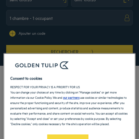
Navigate forward to interact with the calendar and select a date. Press the ques
Navigate backward to interact with the ca
Ajouter un code
RECHERCHER
Consent to cookies
RESPECT FOR YOUR PRIVACY IS A PRIORITY FOR US
You can change your choices at any time by clicking on "Manage cookies" or get more
Nos hôtels Golden Tulip vous accueillent dans la région Champagne-Ardenne.
information via our Cookie Policy. We and
our partners
use cookies or similar technologies to
Vacances en famille ou voyage d’affaires : bénéficiez d’un confort absolu et de
ensure the proper functioning and security of the site, improve your experience, offer you
nombreux services en réservant l’une de nos chambres.
personalized advertising and content, produce statistics and audience measurements to
evaluate their performance, and share content on social networks. You can accept all cookies
by selecting "Accept and close" or set your preferences by cookie purpose. By selecting
Nos villes dans la région
"Decline cookies," only cookies necessary for the site's operation will be placed.
Champagne-Ardenne