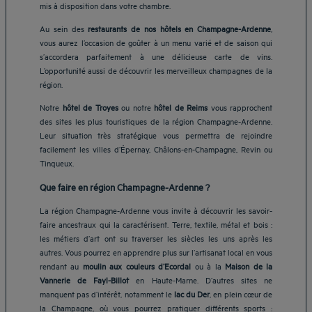
mis à disposition dans votre chambre.
Au sein des
restaurants de nos hôtels en Champagne-Ardenne
,
vous aurez l’occasion de goûter à un menu varié et de saison qui
s’accordera parfaitement à une délicieuse carte de vins.
L’opportunité aussi de découvrir les merveilleux champagnes de la
région.
Notre
hôtel de Troyes
ou notre
hôtel de Reims
vous rapprochent
des sites les plus touristiques de la région Champagne-Ardenne.
Leur situation très stratégique vous permettra de rejoindre
facilement les villes d’Épernay, Châlons-en-Champagne, Revin ou
Tinqueux.
Que faire en région Champagne-Ardenne ?
La région Champagne-Ardenne vous invite à découvrir les savoir-
faire ancestraux qui la caractérisent. Terre, textile, métal et bois :
les métiers d’art ont su traverser les siècles les uns après les
autres. Vous pourrez en apprendre plus sur l’artisanat local en vous
rendant au
moulin aux couleurs d’Ecordal
ou à la
Maison de la
Vannerie de Fayl-Billot
en Haute-Marne. D’autres sites ne
manquent pas d’intérêt, notamment le
lac du Der
, en plein cœur de
la Champagne, où vous pourrez pratiquer différents sports :