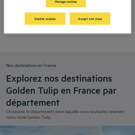
Manage cookies
Hôtels
Barberey-Saint-Sulpice
Hôtels
Reims
Decline cookies
Accept and close
Nos destinations en France
Explorez nos destinations
Golden Tulip en France par
département
Choisissez le département dans laquelle vous souhaitez réserver
votre hôtel Golden Tulip