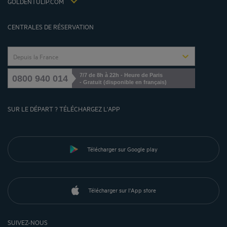
GOLDENTULIP.COM
Gérer les cookies
CENTRALES DE RÉSERVATION
Depuis la France
7/7 de 8h à 22h - Heure de Paris
0800 940 014
- Gratuit (disponible en français)
SUR LE DÉPART ? TÉLÉCHARGEZ L'APP
Télécharger sur Google play
Télécharger sur l'App store
SUIVEZ-NOUS