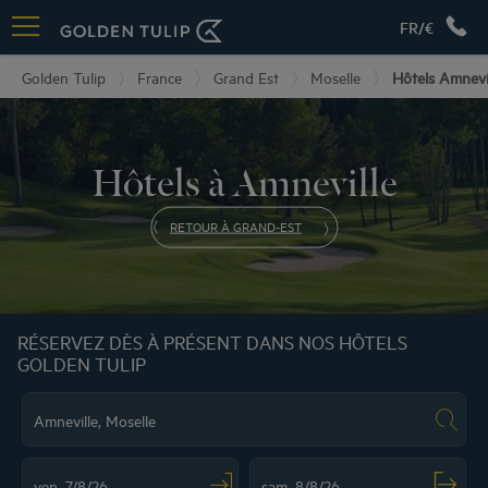
FR/€
Golden Tulip
France
Grand Est
Moselle
Hôtels Amnevi
Hôtels à Amneville
RETOUR À GRAND-EST
RÉSERVEZ DÈS À PRÉSENT DANS NOS HÔTELS
GOLDEN TULIP