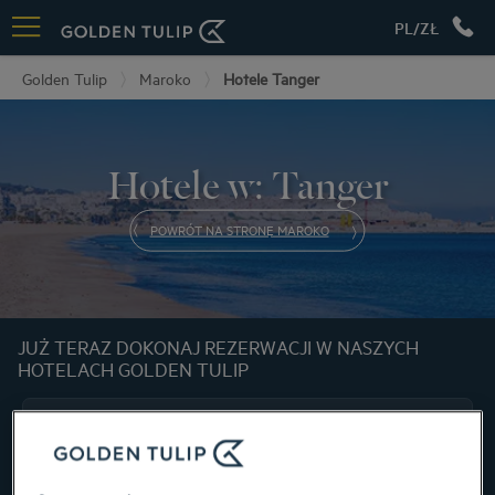
PL/ZŁ
Golden Tulip
Maroko
Hotele Tanger
Hotele w: Tanger
POWRÓT NA STRONĘ MAROKO
JUŻ TERAZ DOKONAJ REZERWACJI W NASZYCH
HOTELACH GOLDEN TULIP