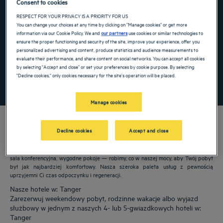
Consent to cookies
Navigate forward to interact with the calendar and select a date. Press the ques
Navigate backward to interact with the ca
RESPECT FOR YOUR PRIVACY IS A PRIORITY FOR US
You can change your choices at any time by clicking on "Manage cookies" or get more
information via our Cookie Policy. We and
our partners
use cookies or similar technologies to
ensure the proper functioning and security of the site, improve your experience, offer you
personalized advertising and content, produce statistics and audience measurements to
Dodaj specjalny kod
evaluate their performance, and share content on social networks. You can accept all cookies
by selecting "Accept and close" or set your preferences by cookie purpose. By selecting
"Decline cookies," only cookies necessary for the site's operation will be placed.
ZNAJDŹ HOTEL
Manage cookies
Decline cookies
Accept and close
Nasze hotele Golden Tulip witają Cię w: Tanger. Restauracje, parking, dostępna
sala konferencyjna, wygodne pokoje — robimy, co w naszej mocy, aby Twój pobyt
był jak najbardziej komfortowy. Nasza szeroka paleta usług z pewnością
uprzyjemni Ci czas odpoczynku i regeneracji.
Nasze hotele w: Tanger
Zarezerwuj weekendowy pobyt, rodzinne wakacje albo wyjazd
służbowy w jednym z naszych 4- lub 5-gwiazdkowych hoteli w:
Tanger