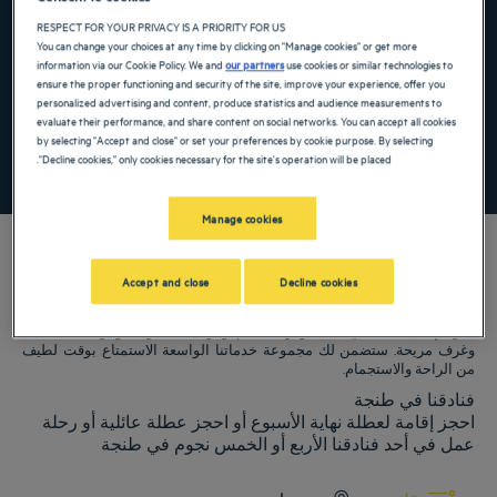
the keyboard shortcuts for changing dates.
te. Press the question mark key to get the keyboard shortcuts for changing dates.
RESPECT FOR YOUR PRIVACY IS A PRIORITY FOR US
You can change your choices at any time by clicking on "Manage cookies" or get more
information via our Cookie Policy. We and
our partners
use cookies or similar technologies to
ensure the proper functioning and security of the site, improve your experience, offer you
أضِف رمزًا خاصًا
personalized advertising and content, produce statistics and audience measurements to
evaluate their performance, and share content on social networks. You can accept all cookies
by selecting "Accept and close" or set your preferences by cookie purpose. By selecting
"Decline cookies," only cookies necessary for the site's operation will be placed.
ابحث عن فندق
Manage cookies
Accept and close
Decline cookies
فنادق Golden Tulip ترحب بكم فيطنجة. نبذل قصارى جهدنا لجعل إقامتك مريحة
قدر الإمكان، بما في ذلك توفر مطاعم ومواقف سيارات وغرف اجتماعات
وغرف مريحة. ستضمن لك مجموعة خدماتنا الواسعة الاستمتاع بوقت لطيف
من الراحة والاستجمام.
فنادقنا في طنجة
احجز إقامة لعطلة نهاية الأسبوع أو احجز عطلة عائلية أو رحلة
عمل في أحد فنادقنا الأربع أو الخمس نجوم في طنجة