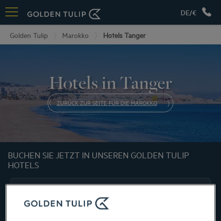
DE/€
Golden Tulip
Marokko
Hotels Tanger
Hotels in Tanger
ZURÜCK ZUR SEITE FÜR DIE MAROKKO
BUCHEN SIE JETZT IN UNSEREN GOLDEN TULIP
HOTELS