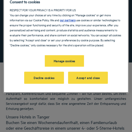
Consent to cookies
Navigate forward to interact with the calendar and select a date. Press the ques
Navigate backward to interact with the ca
RESPECT FOR YOUR PRIVACY IS A PRIORITY FOR US
You can change your choices at any time by clicking on "Manage cookies" or get more
information via our Cookie Policy. We and
our partners
use cookies or similar technologies to
ensure the proper functioning and security of the site, improve your experience, offer you
personalized advertising and content, produce statistics and audience measurements to
Spezialcode hinzufügen
evaluate their performance, and share content on social networks. You can accept all cookies
by selecting "Accept and close" or set your preferences by cookie purpose. By selecting
"Decline cookies," only cookies necessary for the site's operation will be placed.
FINDEN SIE EIN HOTEL
Manage cookies
Decline cookies
Accept and close
Unsere Golden Tulip Hotels heißen Sie in Tanger willkommen. Restaurants,
Parkplatz, Konferenzraum und bequeme Zimmer – wir tun unser Bestes, um Ihren
Aufenthalt so komfortabel wie möglich zu gestalten. Unser umfangreiches
Serviceangebot sorgt dafür, dass Sie eine angenehme Zeit der Entspannung und
Erholung genießen.
Unsere Hotels in Tanger
Buchen Sie einen Wochenendaufenthalt, einen Familienurlaub
oder eine Geschäftsreise in einem unserer 4- oder 5-Sterne-Hotels