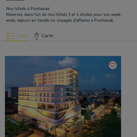
proximité immédiate des zones commerciales, administratives et des principaux
axes urbains.
Nos hôtels à Pontianak
Réservez dans l'un de nos hôtels 3 et 4 étoiles pour vos week-
ends, séjours en famille ou voyages d’affaires à Pontianak
Liste
Carte