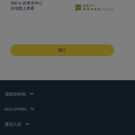
500 m 距离市中心
完美
4.8
在地图上查看
1343 评价
成都酒店
峨嵋山酒店
预订
昆明酒店
巴黎酒店
仁川酒店
法律声明
上海酒店
条款和条件
台湾酒店
个人数据政策
顶级目的地
Hôtels Saint-Malo
Cookie 政策
Hôtels Lyon
Flavours Instant Benefit 通用使用条款和条件
NOS OFFRES
逍遥游优惠（含早餐）
条款和条件
会员费率
我的预订
Politiques de taxes 2023
规划入住
会议和活动
Politiques de taxes 2022
Hôtels et Inspirations