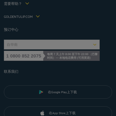
税收政策 2021
需要帮助？
常见问答
招贤纳士
联系我们
Jin Jiang International
GOLDENTULIP.COM
Cookies management
预订中心
自华南
每周 7 天上午 8:00 至下午 22:00 （巴黎
1 0800 852 2075
时间）— 本地电话费用
(
可用英语
)
联系我们
在Google Play上下载
在App Store上下载