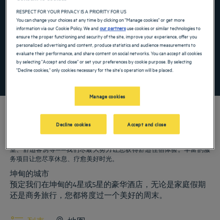
Navigate forward to interact with the calendar and select a date. Press the ques
Navigate backward to interact with the ca
RESPECT FOR YOUR PRIVACY IS A PRIORITY FOR US
You can change your choices at any time by clicking on "Manage cookies" or get more
information via our Cookie Policy. We and
our partners
use cookies or similar technologies to
ensure the proper functioning and security of the site, improve your experience, offer you
添加特惠代码
personalized advertising and content, produce statistics and audience measurements to
evaluate their performance, and share content on social networks. You can accept all cookies
by selecting "Accept and close" or set your preferences by cookie purpose. By selecting
"Decline cookies," only cookies necessary for the site's operation will be placed.
寻找酒店
Manage cookies
Decline cookies
Accept and close
我们的郁锦香酒店欢迎您来访坤甸。为您提供餐厅、泊车服务、会议
室、舒适客房等——我们尽最大努力让您获得舒适住宿体验。丰富的服
务项目让您尽享休息、疗愈美好时光。
坤甸的城市
预定我们在坤甸的4星或5星的豪华酒店，无论是家庭假期
还是商务旅行，您都将度过一个美好的周末。