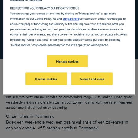
Navigate forward to interact with the calendar and select a date. Press the ques
Navigate backward to interact with the ca
RESPECT FOR YOUR PRIVACY IS A PRIORITY FOR US
You can change your choices at any time by clicking on "Manage cookies" or get more
information via our Cookie Policy. We and
our partners
use cookies or similar technologies to
ensure the proper functioning and security of the site, improve your experience, offer you
Voeg kortingscode toe
personalized advertising and content, produce statistics and audience measurements to
evaluate their performance, and share content on social networks. You can accept all cookies
by selecting "Accept and close" or set your preferences by cookie purpose. By selecting
ZOEK EEN HOTEL
"Decline cookies," only cookies necessary for the site's operation will be placed.
Manage cookies
Decline cookies
Accept and close
Onze Golden Tulip hotels verwelkomen u in Pontianak. Restaurants,
parkeergelegenheid, vergaderruimte beschikbaar, comfortabele kamers: we doen
ons uiterste best om uw verblijf zo comfortabel mogelijk te maken. Onze grote
verscheidenheid aan diensten zal ervoor zorgen dat u kunt genieten van een
aangename tijd vol rust en ontspanning.
Onze hotels in Pontianak
Boek een weekendje weg, een gezinsvakantie of een zakenreis in
een van onze 4- of 5-sterren hotels in Pontianak