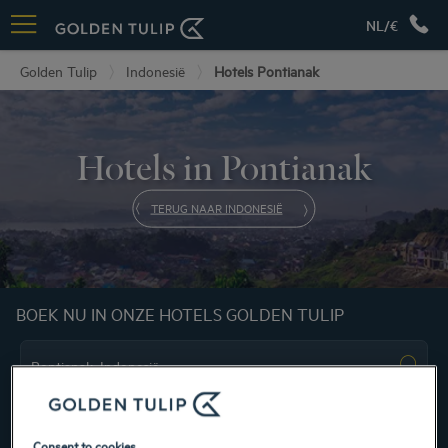
NL/€
Golden Tulip
Indonesië
Hotels Pontianak
Hotels in Pontianak
TERUG NAAR INDONESIË
BOEK NU IN ONZE HOTELS GOLDEN TULIP
Consent to cookies