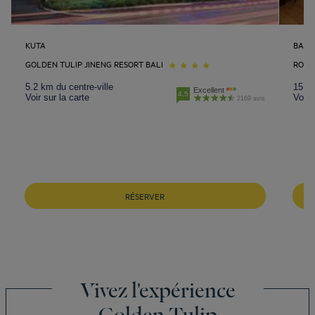
KUTA
BALI
GOLDEN TULIP JINENG RESORT BALI
ROYA
5.2 km du centre-ville
15.6 
Excellent
4.5
Voir sur la carte
Voir 
2169 avis
RÉSERVER
Vivez l'expérience
Golden Tulip