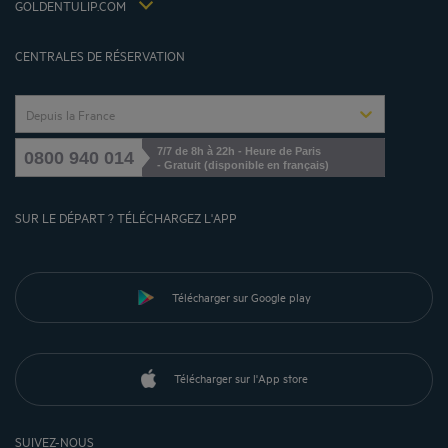
Déclaration d'accessibilité
GOLDENTULIP.COM
Gérer les cookies
CENTRALES DE RÉSERVATION
Depuis la France
7/7 de 8h à 22h - Heure de Paris
0800 940 014
- Gratuit (disponible en français)
SUR LE DÉPART ? TÉLÉCHARGEZ L'APP
Télécharger sur Google play
Télécharger sur l'App store
SUIVEZ-NOUS