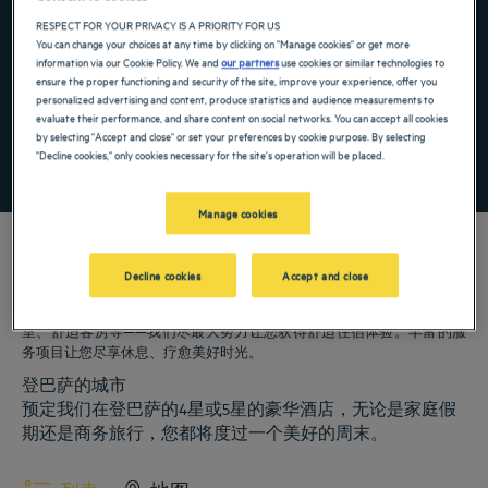
Navigate forward to interact with the calendar and select a date. Press the ques
Navigate backward to interact with the ca
RESPECT FOR YOUR PRIVACY IS A PRIORITY FOR US
You can change your choices at any time by clicking on "Manage cookies" or get more
information via our Cookie Policy. We and
our partners
use cookies or similar technologies to
ensure the proper functioning and security of the site, improve your experience, offer you
添加特惠代码
personalized advertising and content, produce statistics and audience measurements to
evaluate their performance, and share content on social networks. You can accept all cookies
by selecting "Accept and close" or set your preferences by cookie purpose. By selecting
"Decline cookies," only cookies necessary for the site's operation will be placed.
寻找酒店
Manage cookies
Decline cookies
Accept and close
我们的郁锦香酒店欢迎您来访登巴萨。为您提供餐厅、泊车服务、会议
室、舒适客房等——我们尽最大努力让您获得舒适住宿体验。丰富的服
务项目让您尽享休息、疗愈美好时光。
登巴萨的城市
预定我们在登巴萨的4星或5星的豪华酒店，无论是家庭假
期还是商务旅行，您都将度过一个美好的周末。