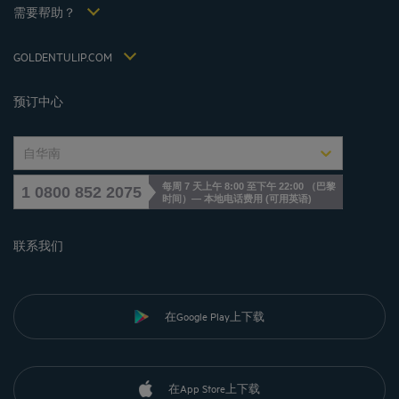
税收政策 2021
需要帮助？
常见问答
招贤纳士
联系我们
Jin Jiang International
GOLDENTULIP.COM
Cookies management
预订中心
自华南
每周 7 天上午 8:00 至下午 22:00 （巴黎
1 0800 852 2075
时间）— 本地电话费用
(
可用英语
)
联系我们
在Google Play上下载
在App Store上下载