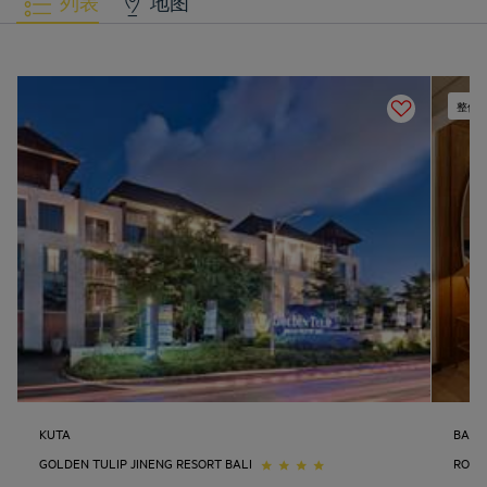
列表
地图
整修
KUTA
BALI
GOLDEN TULIP JINENG RESORT BALI
ROYA