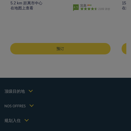
5.2 km 距离市中心
15.
完美
4.5
在地图上查看
在地
2169 评价
成都酒店
峨嵋山酒店
预订
昆明酒店
巴黎酒店
仁川酒店
法律声明
上海酒店
条款和条件
台湾酒店
个人数据政策
顶级目的地
Hôtels Saint-Malo
Cookie 政策
Hôtels Lyon
Flavours Instant Benefit 通用使用条款和条件
NOS OFFRES
逍遥游优惠（含早餐）
条款和条件
会员费率
我的预订
Politiques de taxes 2023
规划入住
会议和活动
Politiques de taxes 2022
Hôtels et Inspirations