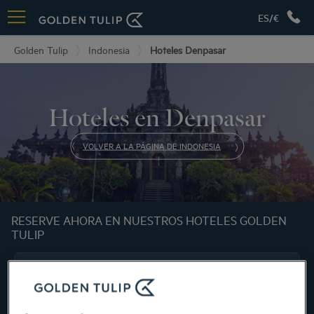
ES/€
Golden Tulip
Indonesia
Hoteles Denpasar
Hoteles en Denpasar
VOLVER A LA PÁGINA DE INDONESIA
RESERVE AHORA EN NUESTROS HOTELES GOLDEN
TULIP