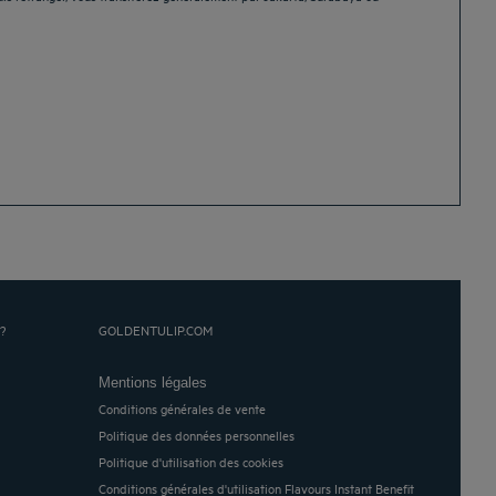
?
GOLDENTULIP.COM
Mentions légales
Conditions générales de vente
Politique des données personnelles
Politique d'utilisation des cookies
Conditions générales d'utilisation Flavours Instant Benefit