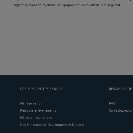
Singapour, avant de rejoindre Balikpapan par un vol intérieur ou régional.
PREPAREZ VOTRE SEJOUR
BESOIN D'AIDE 
Ma réservation
FAQ
Réunions et événements
Contactez-nous
Hôtels et Inspirations
Nos Standards de Développement Durable