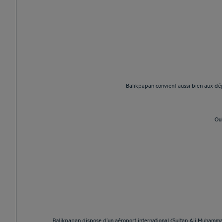
Balikpapan convient aussi bien aux dép
Oui
Balikpapan dispose d’un aéroport international (Sultan Aji Muhammad 