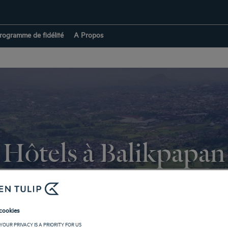
rogramme de fidélité
A Propos
Hôtels à Balikpapan
RETOUR À INDONÉSIE
cookies
YOUR PRIVACY IS A PRIORITY FOR US