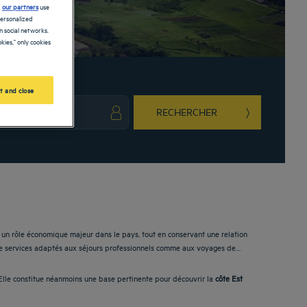
d
our partners
use
personalized
 social networks.
kies," only cookies
t and close
RECHERCHER
ark key to get the keyboard shortcuts for changing dates.
ct a date. Press the question mark key to get the keyboard shortcuts for changing da
 un rôle économique majeur dans le pays, tout en conservant une relation
de services adaptés aux séjours professionnels comme aux voyages de
e. Elle constitue néanmoins une base pertinente pour découvrir la
côte Est