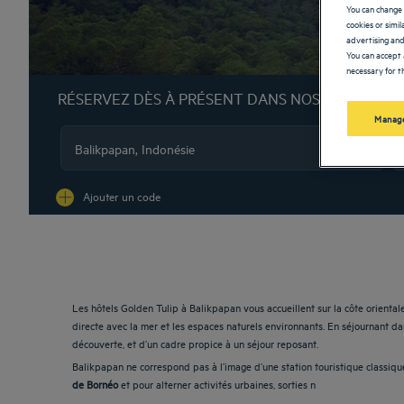
You can change 
cookies or simi
advertising and
You can accept 
necessary for th
RÉSERVEZ DÈS À PRÉSENT DANS NOS HÔTELS G
Manage
Na
Ajouter un code
Les hôtels Golden Tulip à Balikpapan vous accueillent sur la côte orienta
directe avec la mer et les espaces naturels environnants. En séjournant d
découverte, et d’un cadre propice à un séjour reposant.
Balikpapan ne correspond pas à l’image d’une station touristique classique.
de Bornéo
et pour alterner activités urbaines, sorties n