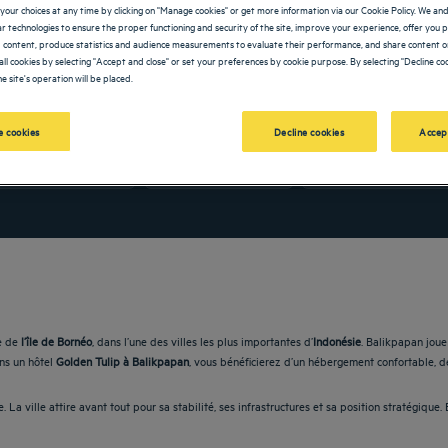
your choices at any time by clicking on "Manage cookies" or get more information via our Cookie Policy. We an
lar technologies to ensure the proper functioning and security of the site, improve your experience, offer you 
 content, produce statistics and audience measurements to evaluate their performance, and share content on
all cookies by selecting "Accept and close" or set your preferences by cookie purpose. By selecting "Decline coo
e site's operation will be placed.
OLDEN TULIP
 cookies
Decline cookies
Accep
vigate forward to interact with the calendar and select a date. Press the question m
Navigate backward to interact with the calendar and sele
le de
l’île de Bornéo
, dans l’une des villes les plus importantes d’
Indonésie
. Balikpapan joue
ans un hôtel
Golden Tulip à Balikpapan
, vous bénéficierez d’un hébergement confortable, 
 La ville attire avant tout pour sa stabilité, ses infrastructures et sa position stratégiqu