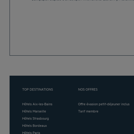
TOP DESTINATIONS
NOS OFFRES
Hôtels Aix-les-Bains
Offre évasion petit-déjeuner inclus
Hôtels Marseille
Tarif membre
Hôtels Strasbourg
Hôtels Bordeaux
Hôtels Paris