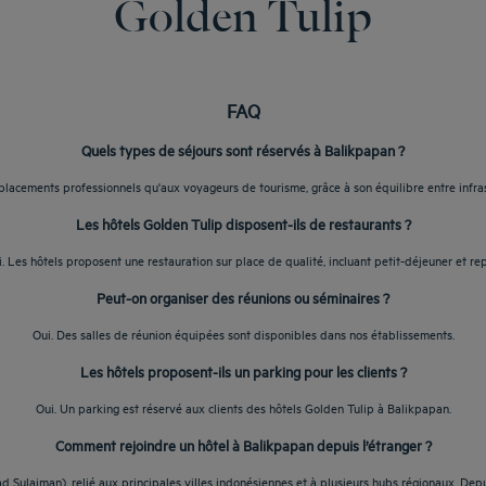
Golden Tulip
FAQ
Quels types de séjours sont réservés à Balikpapan ?
lacements professionnels qu'aux voyageurs de tourisme, grâce à son équilibre entre infrast
Les hôtels Golden Tulip disposent-ils de restaurants ?
. Les hôtels proposent une restauration sur place de qualité, incluant petit-déjeuner et re
Peut-on organiser des réunions ou séminaires ?
Oui. Des salles de réunion équipées sont disponibles dans nos établissements.
Les hôtels proposent-ils un parking pour les clients ?
Oui. Un parking est réservé aux clients des hôtels Golden Tulip à Balikpapan.
Comment rejoindre un hôtel à Balikpapan depuis l’étranger ?
Sulaiman), relié aux principales villes indonésiennes et à plusieurs hubs régionaux. Depu