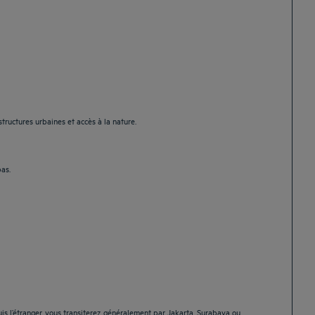
ructures urbaines et accès à la nature.
pas.
is l’étranger, vous transiterez généralement par Jakarta, Surabaya ou