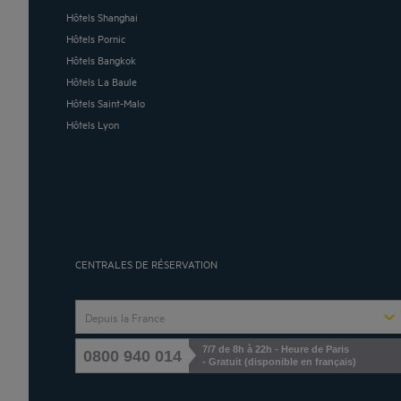
Hôtels Shanghai
Hôtels Pornic
Hôtels Bangkok
Hôtels La Baule
Hôtels Saint-Malo
Hôtels Lyon
CENTRALES DE RÉSERVATION
Depuis la France
7/7 de 8h à 22h - Heure de Paris
0800 940 014
- Gratuit (disponible en français)