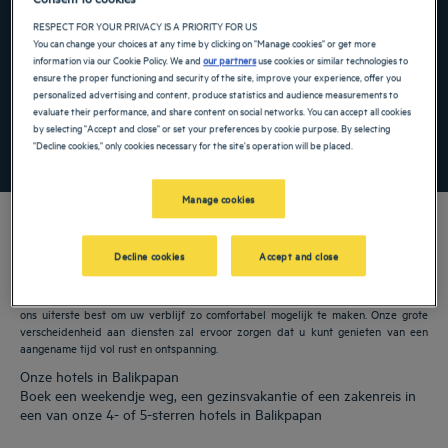
Navigate forward to interact with the calendar and select a date. Press the ques
Navigate backward to interact with the ca
RESPECT FOR YOUR PRIVACY IS A PRIORITY FOR US
You can change your choices at any time by clicking on "Manage cookies" or get more
information via our Cookie Policy. We and
our partners
use cookies or similar technologies to
ensure the proper functioning and security of the site, improve your experience, offer you
Voeg kortingscode toe
personalized advertising and content, produce statistics and audience measurements to
evaluate their performance, and share content on social networks. You can accept all cookies
by selecting "Accept and close" or set your preferences by cookie purpose. By selecting
ZOEK EEN HOTEL
"Decline cookies," only cookies necessary for the site's operation will be placed.
Manage cookies
Decline cookies
Accept and close
Onze Golden Tulip hotels verwelkomen u in Balikpapan. Restaurants,
parkeergelegenheid, vergaderruimte beschikbaar, comfortabele kamers: we doen
ons uiterste best om uw verblijf zo comfortabel mogelijk te maken. Onze grote
verscheidenheid aan diensten zal ervoor zorgen dat u kunt genieten van een
aangename tijd vol rust en ontspanning.
Onze hotels in Balikpapan
Boek een weekendje weg, een gezinsvakantie of een zakenreis in
een van onze 4- of 5-sterren hotels in Balikpapan