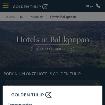
NL/€
Golden Tulip
Indonesië
Hotels Balikpapan
Hotels in Balikpapan
TERUG NAAR INDONESIË
BOEK NU IN ONZE HOTELS GOLDEN TULIP
Consent to cookies