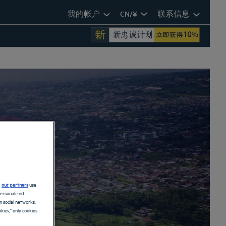
我的帐户
CN/¥
联系信息
d
our partners
use
personalized
 social networks.
kies," only cookies