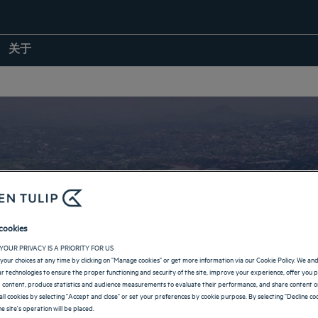
关于
巴厘巴板的酒店
cookies
YOUR PRIVACY IS A PRIORITY FOR US
your choices at any time by clicking on "Manage cookies" or get more information via our Cookie Policy. We an
返回印度尼西亚页面
lar technologies to ensure the proper functioning and security of the site, improve your experience, offer you 
 content, produce statistics and audience measurements to evaluate their performance, and share content on
all cookies by selecting "Accept and close" or set your preferences by cookie purpose. By selecting "Decline coo
e site's operation will be placed.