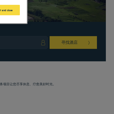
t and close
寻找酒店
ark key to get the keyboard shortcuts for changing dates.
ct a date. Press the question mark key to get the keyboard shortcuts for changing da
务项目让您尽享休息、疗愈美好时光。