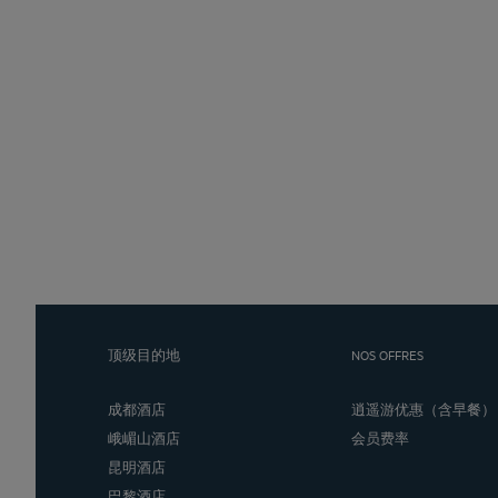
顶级目的地
NOS OFFRES
成都酒店
逍遥游优惠（含早餐）
峨嵋山酒店
会员费率
昆明酒店
巴黎酒店