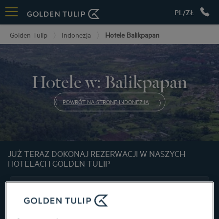
PL/ZŁ
Golden Tulip
Indonezja
Hotele Balikpapan
Hotele w: Balikpapan
POWRÓT NA STRONĘ INDONEZJA
JUŻ TERAZ DOKONAJ REZERWACJI W NASZYCH
HOTELACH GOLDEN TULIP