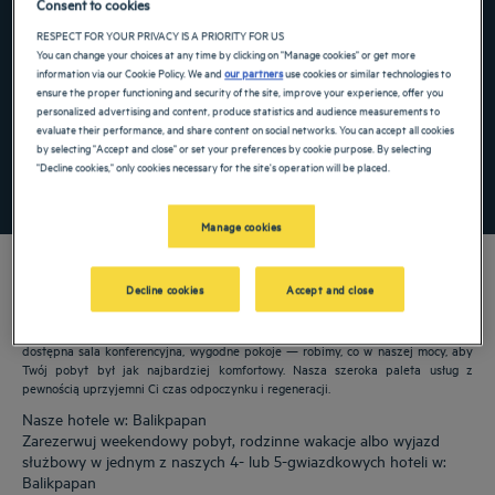
Consent to cookies
Navigate forward to interact with the calendar and select a date. Press the ques
Navigate backward to interact with the ca
RESPECT FOR YOUR PRIVACY IS A PRIORITY FOR US
You can change your choices at any time by clicking on "Manage cookies" or get more
information via our Cookie Policy. We and
our partners
use cookies or similar technologies to
ensure the proper functioning and security of the site, improve your experience, offer you
personalized advertising and content, produce statistics and audience measurements to
Dodaj specjalny kod
evaluate their performance, and share content on social networks. You can accept all cookies
by selecting "Accept and close" or set your preferences by cookie purpose. By selecting
"Decline cookies," only cookies necessary for the site's operation will be placed.
ZNAJDŹ HOTEL
Manage cookies
Decline cookies
Accept and close
Nasze hotele Golden Tulip witają Cię w: Balikpapan. Restauracje, parking,
dostępna sala konferencyjna, wygodne pokoje — robimy, co w naszej mocy, aby
Twój pobyt był jak najbardziej komfortowy. Nasza szeroka paleta usług z
pewnością uprzyjemni Ci czas odpoczynku i regeneracji.
Nasze hotele w: Balikpapan
Zarezerwuj weekendowy pobyt, rodzinne wakacje albo wyjazd
służbowy w jednym z naszych 4- lub 5-gwiazdkowych hoteli w:
Balikpapan