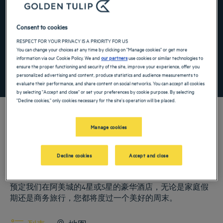
Navigate forward to interact with the calendar and select a date. Press the ques
Navigate backward to interact with the ca
Consent to cookies
RESPECT FOR YOUR PRIVACY IS A PRIORITY FOR US
添加特惠代码
You can change your choices at any time by clicking on "Manage cookies" or get more
information via our Cookie Policy. We and
our partners
use cookies or similar technologies to
ensure the proper functioning and security of the site, improve your experience, offer you
寻找酒店
personalized advertising and content, produce statistics and audience measurements to
evaluate their performance, and share content on social networks. You can accept all cookies
by selecting "Accept and close" or set your preferences by cookie purpose. By selecting
"Decline cookies," only cookies necessary for the site's operation will be placed.
Manage cookies
我们的郁锦香酒店欢迎您来访阿美城。为您提供餐厅、泊车服务、会议
室、舒适客房等——我们尽最大努力让您获得舒适住宿体验。丰富的服
Decline cookies
Accept and close
务项目让您尽享休息、疗愈美好时光。
阿美城的城市
预定我们在阿美城的4星或5星的豪华酒店，无论是家庭假
期还是商务旅行，您都将度过一个美好的周末。