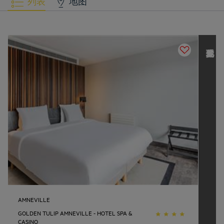
列表
地图
发现其他 L
o
u
v
r
e
H
o
t
e
l
s
G
r
o
u
p
AMNEVILLE
GOLDEN TULIP AMNEVILLE - HOTEL SPA &
CASINO