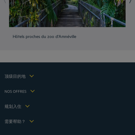
成都酒店
峨嵋山酒店
Hôtels proches du zoo d'Amnéville
Hô
昆明酒店
巴黎酒店
仁川酒店
法律声明
上海酒店
条款和条件
台湾酒店
个人数据政策
顶级目的地
Hôtels Saint-Malo
Cookie 政策
Hôtels Lyon
Flavours Instant Benefit 通用使用条款和条件
NOS OFFRES
逍遥游优惠（含早餐）
条款和条件
会员费率
我的预订
Politiques de taxes 2023
规划入住
会议和活动
Politiques de taxes 2022
Hôtels et Inspirations
税收政策 2021
需要帮助？
常见问答
招贤纳士
联系我们