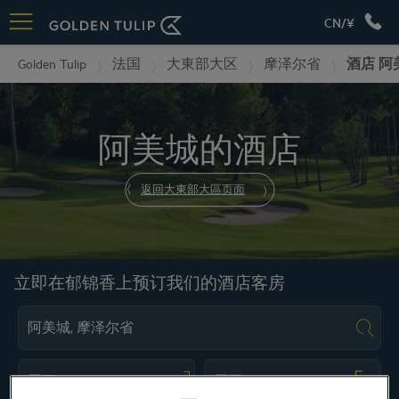
CN/¥
Golden Tulip
法国
大東部大区
摩泽尔省
酒店 阿
阿美城的酒店
返回大東部大區页面
立即在郁锦香上预订我们的酒店客房