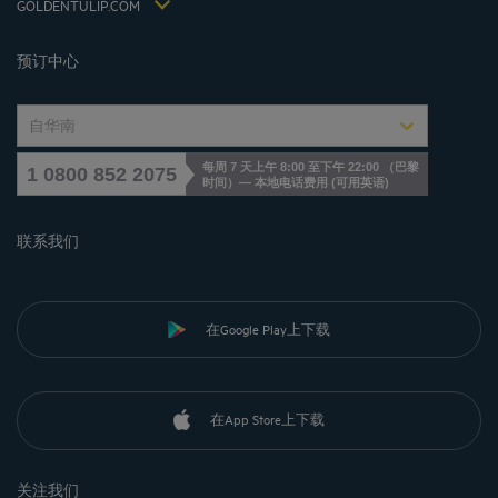
Jin Jiang International
GOLDENTULIP.COM
Cookies management
预订中心
自华南
每周 7 天上午 8:00 至下午 22:00 （巴黎
1 0800 852 2075
时间）— 本地电话费用
(
可用英语
)
联系我们
在Google Play上下载
在App Store上下载
关注我们