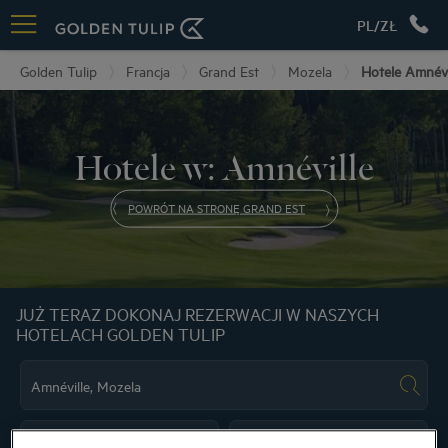
PL/ZŁ
Golden Tulip
Francja
Grand Est
Mozela
Hotele Amnévi
Hotele w: Amnéville
POWRÓT NA STRONĘ GRAND EST
JUŻ TERAZ DOKONAJ REZERWACJI W NASZYCH
HOTELACH GOLDEN TULIP