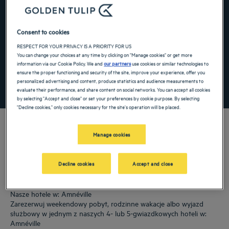
Navigate forward to interact with the calendar and select a date. Press the ques
Navigate backward to interact with the ca
Consent to cookies
RESPECT FOR YOUR PRIVACY IS A PRIORITY FOR US
Dodaj specjalny kod
You can change your choices at any time by clicking on "Manage cookies" or get more
information via our Cookie Policy. We and
our partners
use cookies or similar technologies to
ensure the proper functioning and security of the site, improve your experience, offer you
personalized advertising and content, produce statistics and audience measurements to
ZNAJDŹ HOTEL
evaluate their performance, and share content on social networks. You can accept all cookies
by selecting "Accept and close" or set your preferences by cookie purpose. By selecting
"Decline cookies," only cookies necessary for the site's operation will be placed.
Manage cookies
Nasze hotele Golden Tulip witają Cię w: Amnéville. Restauracje, parking, dostępna
sala konferencyjna, wygodne pokoje — robimy, co w naszej mocy, aby Twój pobyt
Decline cookies
Accept and close
był jak najbardziej komfortowy. Nasza szeroka paleta usług z pewnością
uprzyjemni Ci czas odpoczynku i regeneracji.
Nasze hotele w: Amnéville
Zarezerwuj weekendowy pobyt, rodzinne wakacje albo wyjazd
służbowy w jednym z naszych 4- lub 5-gwiazdkowych hoteli w:
Amnéville