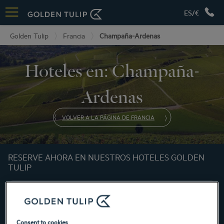
ES/€
Golden Tulip
Francia
Champaña-Ardenas
Hoteles en: Champaña-
Ardenas
VOLVER A LA PÁGINA DE FRANCIA
RESERVE AHORA EN NUESTROS HOTELES GOLDEN
TULIP
Consent to cookies