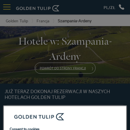
PL/ZŁ
Golden Tulip
Francja
Szampania-Ardeny
Hotele w: Szampania-
Ardeny
POWRÓT DO STRONY FRANCJI
JUŻ TERAZ DOKONAJ REZERWACJI W NASZYCH
HOTELACH GOLDEN TULIP
Consent to cookies