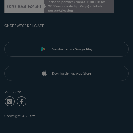
7 dagen per week vanaf 08.00 uur tot
020 654 52 40
22.00uur (lokale tijd Parijs) - lokale
gesprekskosten
ONDERWEG? KRIJG APP!
Downloaden op Google Play
Downloaden op App Store
VOLG ONS
Copyright 2021 site