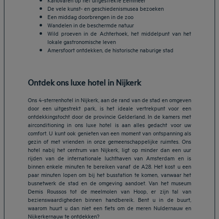
De vele kunst- en geschiedenismusea bezoeken
Een middag doorbrengen in de zoo
Wandelen in de beschermde natuur
Wild proeven in de Achterhoek, het middelpunt van het
lokale gastronomische leven
Amersfoort ontdekken, de historische naburige stad
Ontdek ons luxe hotel in Nijkerk
Ons 4-sterrenhotel in Nijkerk, aan de rand van de stad en omgeven
door een uitgestrekt park, is het ideale vertrekpunt voor een
ontdekkingstocht door de provincie Gelderland. In de kamers met
airconditioning in ons luxe hotel is aan alles gedacht voor uw
comfort. U kunt ook genieten van een moment van ontspanning als
gezin of met vrienden in onze gemeenschappelijke ruimtes. Ons
hotel nabij het centrum van Nijkerk, ligt op minder dan een uur
rijden van de internationale luchthaven van Amsterdam en is
binnen enkele minuten te bereiken vanaf de A28. Het kost u een
paar minuten lopen om bij het busstation te komen, vanwaar het
busnetwerk de stad en de omgeving aandoet. Van het museum
Demis Roussos tot de meelmolen van Hoop, er zijn tal van
Hotels in Breda
bezienswaardigheden binnen handbereik. Bent u in de buurt,
Hotels in Helmond
waarom huurt u dan niet een fiets om de meren Nuldernauw en
Nijkerkernauw te ontdekken?
Hotels in Eindhoven