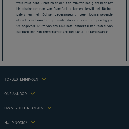
trein reist, hebt u niet meer dan tien minuten nodig om naar het
historische centrum van Frankfurt te komen, terwijl het Büsing-
paleis en het Duitse Ledermuseum, twee toonaangevende
attracties in Frankfurt, op minder dan een kwartier lopen liggen.
Op ongeveer 10 km van ons luxe hotel ontdekt u het kasteel van
Isenburg, met zijn kenmerkende architectuur uit de Renaissance.
Hotels in Breda
Hotels in Helmond
Hotels in Eindhoven
Hotels in Leiden
Hotels in Heerlen
Juridische kennisgeving
Hotels in 's-Hertogenbosch
Algemene voorwaarden voor de verkoop
Hotels in Zoetermeer
TOPBESTEMMINGEN
Beleid Inzake Persoonsgegevens
Hôtels in Nijkerk
Cookiebeleid
Hôtels Lyon
ONS AANBOD
Flavours Instant Benefit Algemene bepalingen en gebruiksvoorwaarden
Weekend Escape incl. Ontbijt
Algemene Voorwaarden
Lid tarief
Mijn reservering
UW VERBLIJF PLANNEN
Fiscaal beleid 2023
Vergaderingen en evenementen
Fiscaal beleid 2022
Hôtels et Inspirations
Fiscaal beleid 2021
HULP NODIG?
Veelgestelde vragen
Vacatures