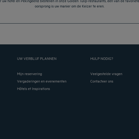
 uw hotel en Pekingeend bestellen in onze Golden Tulip-restaurants, een van de favoriete 
oorsprong is uw manier om de Keizer te eren.
UW VERBLIJF PLANNEN
HULP NODIG?
Mijn reservering
Veelgestelde vragen
Vergaderingen en evenementen
Contacteer ons
Hôtels et Inspirations