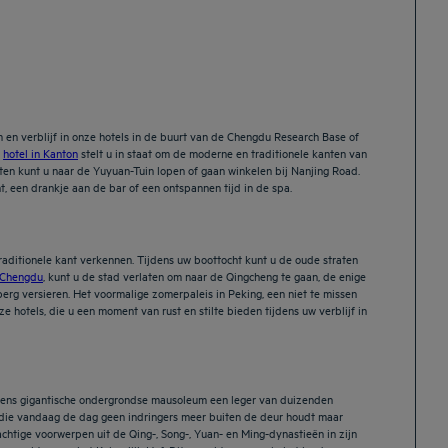
 en verblijf in onze hotels in de buurt van de Chengdu Research Base of
s
hotel in Kanton
stelt u in staat om de moderne en traditionele kanten van
uten kunt u naar de Yuyuan-Tuin lopen of gaan winkelen bij Nanjing Road.
t, een drankje aan de bar of een ontspannen tijd in de spa.
raditionele kant verkennen. Tijdens uw boottocht kunt u de oude straten
n Chengdu
, kunt u de stad verlaten om naar de Qingcheng te gaan, de enige
rg versieren. Het voormalige zomerpaleis in Peking, een niet te missen
hotels, die u een moment van rust en stilte bieden tijdens uw verblijf in
n, wiens gigantische ondergrondse mausoleum een leger van duizenden
e die vandaag de dag geen indringers meer buiten de deur houdt maar
htige voorwerpen uit de Qing-, Song-, Yuan- en Ming-dynastieën in zijn