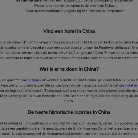
Wandel door de welige natuur in de provincie Sichuan
Vaar op een traditionele pagode bij het licht van de lampionnen
Vind een hotel in China
ijk te verkennen. Droomt u ervan om de reuzenpanda in het land van herkomst te zien? Kom
angtsekiang-rivier bezoeken voor een cruise voordat u naar de Parelrivierdelta gaat. On
n het openbaar vervoer, zoals de metro, uw verblijf vergemakkelijken. Binnen een paar min
ablissement te blijven, een van de vele wonderen in China, voor een diner in het restauran
Wat is er te doen in China?
bij de grachten van
Suzhou
, ook wel het ”Venetië van het Oosten” genoemd laten u China’s t
typische lampionnen te zien die aangestoken worden langs de gracht. Vanuit ons
hotel i
ar de legendarische monnik Zhang bad, kunt u naar een van de vele altaren gaan die de be
d vanwege de Tuin van Perfectie en Licht. Deze betiteling is ook van toepassing op onze 
China.
De beste historische locaties in China
rfgoed te ontdekken. U begint uw reis door Qin Shi Huang Di, de eerste keizer, te begroete
an de zeven wereldwonderen te aanschouwen, de Grote Muur van China. Het is een barrièr
d wordt. U kunt daarna snel de Verboden Stad bereiken, met het museum dat de meest prac