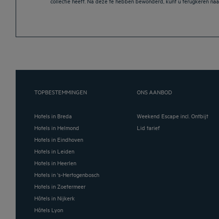
collectie heeft. Na deze te hebben bewonderd, kunt u terugkeren naar
TOPBESTEMMINGEN
ONS AANBOD
Hotels in Breda
Weekend Escape incl. Ontbijt
Hotels in Helmond
Lid tarief
Hotels in Eindhoven
Hotels in Leiden
Hotels in Heerlen
Hotels in 's-Hertogenbosch
Hotels in Zoetermeer
Hôtels in Nijkerk
Hôtels Lyon