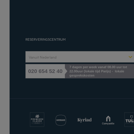
RESERVERINGSCENTRUM
Vanuit Nederland
7 dagen per week vanaf 08.00 uur tot
020 654 52 40
22.00uur (lokale tijd Parijs) - lokale
gesprekskosten