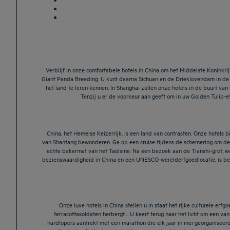
Verblijf in onze comfortabele hotels in China om het Middelste Koninkr
Giant Panda Breeding. U kunt daarna Sichuan en de Drieklovendam in de J
het land te leren kennen. In Shanghai zullen onze hotels in de buurt va
Tenzij u er de voorkeur aan geeft om in uw Golden Tulip-et
China, het Hemelse Keizerrijk, is een land van contrasten. Onze hotels 
van Shantang bewonderen. Ga op een cruise tijdens de schemering om de 
echte bakermat van het Taoïsme. Na een bezoek aan de Tianshi-grot, wa
bezienswaardigheid in China en een UNESCO-werelderfgoedlocatie, is beken
Onze luxe hotels in China stellen u in staat het rijke culturele e
terracottasoldaten herbergt… U keert terug naar het licht om een v
hardlopers aantrekt met een marathon die elk jaar in mei georganiseer