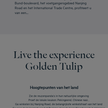
Bund-boulevard, het voetgangersgebied Nanjing
Road en het International Trade Centre, profiteert u
van een...
Live the experience
Golden Tulip
Hoogtepunten van het land
Zie de reuzenpanda’s in hun natuurlijke omgeving
Proef de lokale keuken: Pekingeend, Chinese nasi…
Ga winkelen bij Nanjing Road, de belangrijkste winkelstraat van het land
Ga naar de bakermat van het Taoïsme door de berg Qingcheng te beklimmen