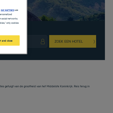
d
our partners
use
personalized
 social networks.
kies," only cookies
t and close
ZOEK EEN HOTEL
ark key to get the keyboard shortcuts for changing dates.
ct a date. Press the question mark key to get the keyboard shortcuts for changing da
les getuigt van de grootheid van het Middelste Koninkrijk. Reis terug in