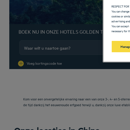
RESPECT FOR 
You can change 
cookies or simi
advertising and
You can accept 
BOEK NU IN ONZE HOTELS GOLDEN TULIP
necessary for th
Manage
Na
Voeg kortingscode toe
Kom voor een onvergetelijke ervaring naar een van onze 3-, 4- en 5-sterren
de tijd dankzij het eeuwenoude erfgoed terwijl u, dankzij onze luxe etabl