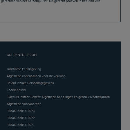
gerechten van het Keizerlijk Hof. Dit gerecht proeven in het land van
GOLDENTULIP.COM
Juridische kennisgeving
Algemene voorwaarden voor de verkoop
Beleid Inzake Persoonsgegevens
Cookiebeleid
Flavours Instant Benefit Algemene bepalingen en gebruiksvoorwaarden
Algemene Voorwaarden
Fiscaal beleid 2023
Fiscaal beleid 2022
Fiscaal beleid 2021