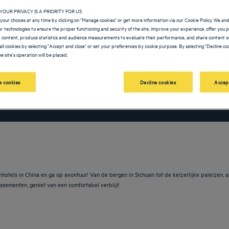
YOUR PRIVACY IS A PRIORITY FOR US
your choices at any time by clicking on "Manage cookies" or get more information via our Cookie Policy. We an
lar technologies to ensure the proper functioning and security of the site, improve your experience, offer you 
 content, produce statistics and audience measurements to evaluate their performance, and share content on
all cookies by selecting "Accept and close" or set your preferences by cookie purpose. By selecting "Decline coo
e site's operation will be placed.
 cookies
Decline cookies
Accep
vigate forward to interact with the calendar and select a date. Press the question m
Navigate backward to interact with the calendar and sele
hotels in China en ga op avontuur! Van de bergen in Sichuan tot de keizerlijke paleizen, al
issementen, geniet van een comfortabel verblijf.