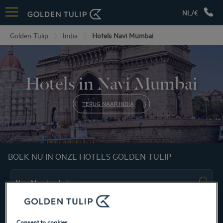
NL/€
Golden Tulip
India
Hotels Navi Mumbai
Hotels in Navi Mumbai
TERUG NAAR INDIA
BOEK NU IN ONZE HOTELS GOLDEN TULIP
Consent to cookies