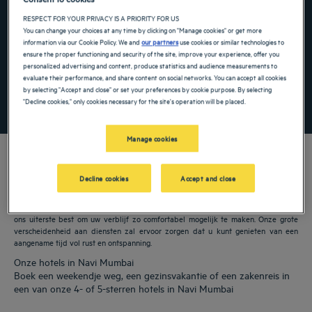
Navigate forward to interact with the calendar and select a date. Press the ques
Navigate backward to interact with the ca
RESPECT FOR YOUR PRIVACY IS A PRIORITY FOR US
You can change your choices at any time by clicking on "Manage cookies" or get more
information via our Cookie Policy. We and
our partners
use cookies or similar technologies to
ensure the proper functioning and security of the site, improve your experience, offer you
Voeg kortingscode toe
personalized advertising and content, produce statistics and audience measurements to
evaluate their performance, and share content on social networks. You can accept all cookies
by selecting "Accept and close" or set your preferences by cookie purpose. By selecting
ZOEK EEN HOTEL
"Decline cookies," only cookies necessary for the site's operation will be placed.
Manage cookies
Decline cookies
Accept and close
Onze Golden Tulip hotels verwelkomen u in Navi Mumbai. Restaurants,
parkeergelegenheid, vergaderruimte beschikbaar, comfortabele kamers: we doen
ons uiterste best om uw verblijf zo comfortabel mogelijk te maken. Onze grote
verscheidenheid aan diensten zal ervoor zorgen dat u kunt genieten van een
aangename tijd vol rust en ontspanning.
Onze hotels in Navi Mumbai
Boek een weekendje weg, een gezinsvakantie of een zakenreis in
een van onze 4- of 5-sterren hotels in Navi Mumbai