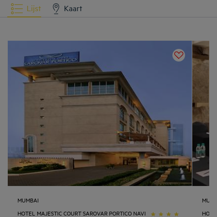
Lijst
Kaart
MUMBAI
MUMB
HOTEL MAJESTIC COURT SAROVAR PORTICO NAVI
HOTE