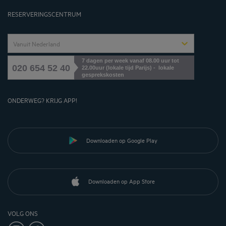
Cookies management
RESERVERINGSCENTRUM
Vanuit Nederland
7 dagen per week vanaf 08.00 uur tot
020 654 52 40
22.00uur (lokale tijd Parijs) - lokale
gesprekskosten
ONDERWEG? KRIJG APP!
Downloaden op Google Play
Downloaden op App Store
VOLG ONS