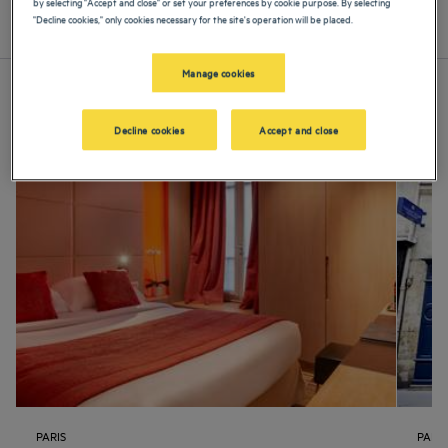
by selecting "Accept and close" or set your preferences by cookie purpose. By selecting
"Decline cookies," only cookies necessary for the site's operation will be placed.
Lijst
Kaart
Manage cookies
Decline cookies
Accept and close
PARIS
PARIS