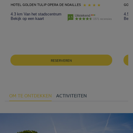
HOTEL GOLDEN TULIP OPERA DE NOAILLES
GOLD
4.3 km Van het stadscentrum
4.5 
Uitstekend
4.5
Bekijk op een kaart
Bekij
1571 recensies
RESERVEREN
OM TE ONTDEKKEN
ACTIVITEITEN