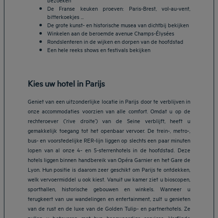
De Franse keuken proeven: Paris-Brest, vol-au-vent,
bitterkoekjes ...
De grote kunst- en historische musea van dichtbij bekijken
Winkelen aan de beroemde avenue Champs-Élysées
Rondslenteren in de wijken en dorpen van de hoofdstad
Een hele reeks shows en festivals bekijken
Kies uw hotel in Parijs
Geniet van een uitzonderlijke locatie in Parijs door te verblijven in
onze accommodaties voorzien van alle comfort. Omdat u op de
rechteroever (’rive droite’) van de Seine verblijft, heeft u
gemakkelijk toegang tot het openbaar vervoer. De trein-, metro-,
bus- en voorstedelijke RER-lijn liggen op slechts een paar minuten
lopen van al onze 4- en 5-sterrenhotels in de hoofdstad. Deze
hotels liggen binnen handbereik van Opéra Garnier en het Gare de
Lyon. Hun positie is daarom zeer geschikt om Parijs te ontdekken,
welk vervoermiddel u ook kiest. Vanuit uw kamer ziet u bioscopen,
sporthallen, historische gebouwen en winkels. Wanneer u
terugkeert van uw wandelingen en entertainment, zult u genieten
van de rust en de luxe van de Golden Tulip- en partnerhotels. Ze
zullen u betoveren met hun hoogwaardige services. Verfijnde