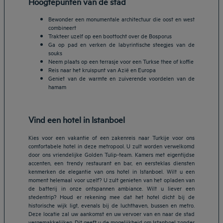
Hoogtepunten van de stad
Bewonder een monumentale architectuur die oost en west
combineert
Trakteer uzelf op een boottocht over de Bosporus
Ga op pad en verken de labyrintische steegjes van de
souks
Neem plaats op een terrasje voor een Turkse thee of koffie
Reis naar het kruispunt van Azië en Europa
Geniet van de warmte en zuiverende voordelen van de
hamam
Vind een hotel in Istanboel
Kies voor een vakantie of een zakenreis naar Turkije voor ons
comfortabele hotel in deze metropool. U zult worden verwelkomd
door ons vriendelijke Golden Tulip-team. Kamers met eigentijdse
accenten, een trendy restaurant en bar, en eersteklas diensten
kenmerken de elegantie van ons hotel in Istanboel. Wilt u een
moment helemaal voor uzelf? U zult genieten van het opladen van
de batterij in onze ontspannen ambiance. Wilt u liever een
stedentrip? Houd er rekening mee dat het hotel dicht bij de
historische wijk ligt, evenals bij de luchthaven, bussen en metro.
Deze locatie zal uw aankomst en uw vervoer van en naar de stad
vergemakkelijken. Dit geeft u de mogelijkheid om Istanboel zonder