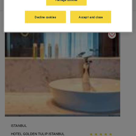
Lijst
Kaart
Decline cookies
Accept and close
ISTANBUL
HOTEL GOLDEN TULIP ISTANBUL