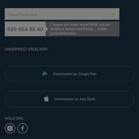
Vanuit Nederland
7 dagen per week vanaf 08.00 uur tot
020 654 52 40
22.00uur (lokale tijd Parijs) - lokale
gesprekskosten
ONDERWEG? KRIJG APP!
Downloaden op Google Play
Downloaden op App Store
VOLG ONS