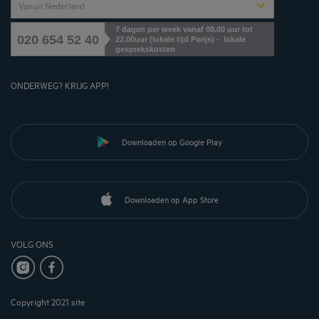
Vanuit Nederland
7 dagen per week vanaf 08.00 uur tot
020 654 52 40
22.00uur (lokale tijd Parijs) - lokale
gesprekskosten
ONDERWEG? KRIJG APP!
Downloaden op Google Play
Downloaden op App Store
VOLG ONS
Copyright 2021 site