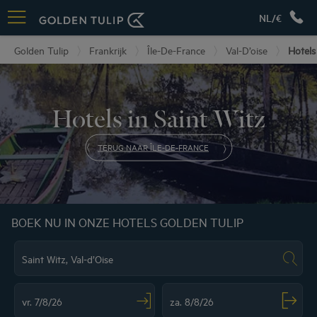
NL/€
Golden Tulip
Frankrijk
Île-De-France
Val-D’oise
Hotels
Hotels in Saint Witz
TERUG NAAR ÎLE-DE-FRANCE
BOEK NU IN ONZE HOTELS GOLDEN TULIP