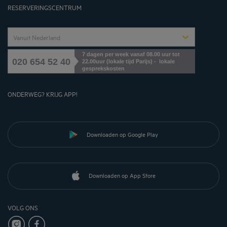
RESERVERINGSCENTRUM
Vanuit Nederland
7 dagen per week vanaf 08.00 uur tot
020 654 52 40
22.00uur (lokale tijd Parijs) - lokale
gesprekskosten
ONDERWEG? KRIJG APP!
Downloaden op Google Play
Downloaden op App Store
VOLG ONS