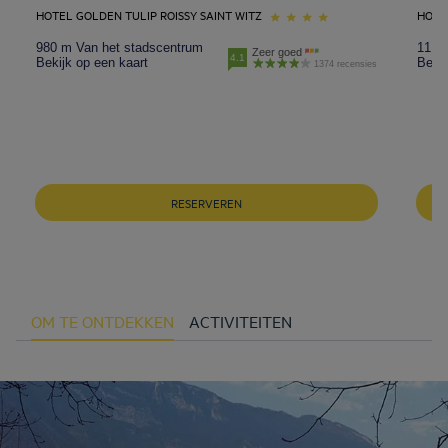
HOTEL GOLDEN TULIP ROISSY SAINT WITZ
HOTE
980 m Van het stadscentrum
11 k
Zeer goed
4.1
Bekijk op een kaart
Bekij
1374 recensies
RESERVEREN
OM TE ONTDEKKEN
ACTIVITEITEN